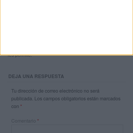
Acerca de orientacionandujar
Orientación Andújar no es solo un blog, es la apuesta
personal de dos profesores Ginés y Maribel, que
además de ser pareja, son los encargados de los
contenidos que encontramos dentro del blog y en el
cual, vuelcan la mayor parte del tiempo, que sus tareas
como docentes, y voluntarios en sus meses de verano
les permite.
DEJA UNA RESPUESTA
Tu dirección de correo electrónico no será
publicada.
Los campos obligatorios están marcados
con
*
Comentario
*