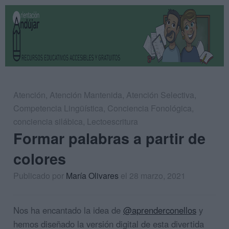
Atención
,
Atención Mantenida
,
Atención Selectiva
,
Competencia Lingüística
,
Conciencia Fonológica
,
conciencia silábica
,
Lectoescritura
Formar palabras a partir de
colores
Publicado por
María Olivares
el 28 marzo, 2021
Nos ha encantado la idea de
@aprenderconellos
y
hemos diseñado la versión digital de esta divertida