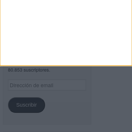
Buscar
Buscar
¿TE GUSTA NUESTRO MATERIAL?
Introduce tu email para unirte a otros
80.853 suscriptores.
Dirección
de
email
Suscribir