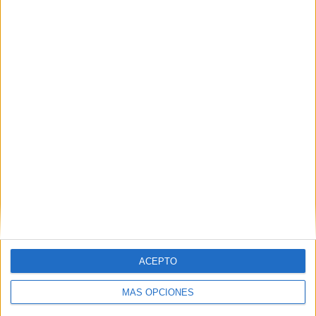
DESCARGAR PDF
formar palabras colores
Comparte esto:
Facebook
X
MAS RECURSOS SOBRE ESTE TEMA
Formamos
palabras a partir
de un código de
colores con
sílabas
ACEPTO
Formamos
MÁS OPCIONES
palabras de 2
sílabas a través