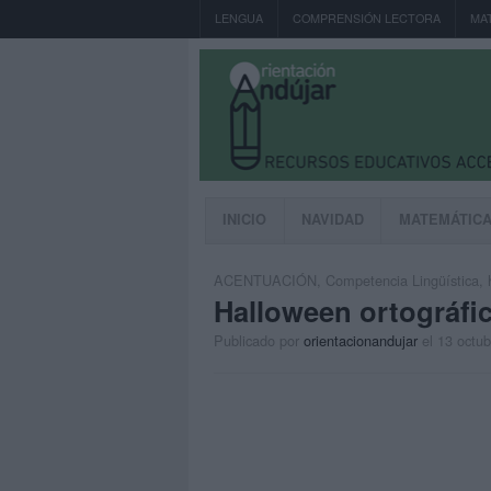
LENGUA
COMPRENSIÓN LECTORA
MA
INICIO
NAVIDAD
MATEMÁTIC
ACENTUACIÓN
,
Competencia Lingüística
,
Halloween ortográfic
Publicado por
orientacionandujar
el 13 octu