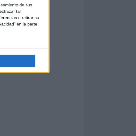
esamiento de sus
echazar tal
erencias o retirar su
vacidad" en la parte