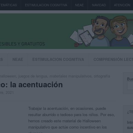
TEMÁTICAS
ESTIMULACION COGNITIVA
NEAE
NAVIDAD
ATENCIÓN
AS
NEAE
ESTIMULACION COGNITIVA
COMPRENSIÓN LEC
halloween
,
juegos de lengua
,
materiales manipulativos
,
ortografía
Bus
o: la acentuación
bre, 2021
Trabajar la acentuación, en ocasiones, puede
¿T
resultar aburrido o tedioso para los niños. Por eso,
hemos creado este material de Halloween
Int
manipulativo que actúe como incentivo en los
sus