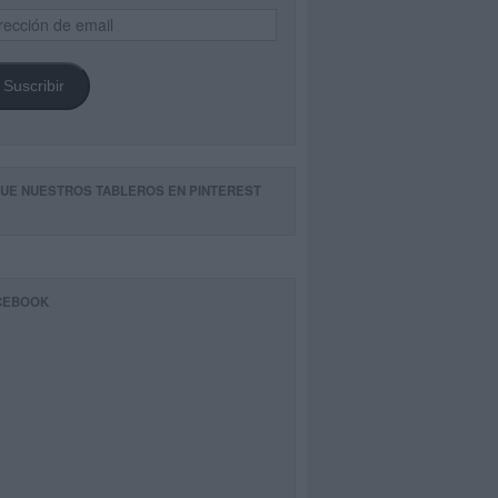
ección
il
Suscribir
GUE NUESTROS TABLEROS EN PINTEREST
CEBOOK