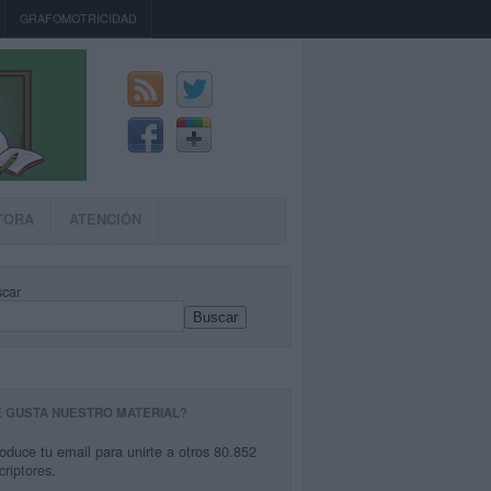
GRAFOMOTRICIDAD
TORA
ATENCIÓN
car
Buscar
E GUSTA NUESTRO MATERIAL?
roduce tu email para unirte a otros 80.852
criptores.