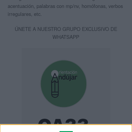
acentuación, palabras con mp/nv, homófonas, verbos
irregulares, etc.
ÚNETE A NUESTRO GRUPO EXCLUSIVO DE
WHATSAPP