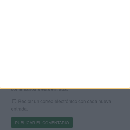
Nombre
*
Correo electrónico
*
Web
Recibir un correo electrónico con los siguientes
comentarios a esta entrada.
Recibir un correo electrónico con cada nueva
entrada.