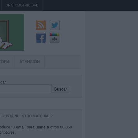
GRAFOMOTRICIDAD
TORA
ATENCIÓN
car
Buscar
E GUSTA NUESTRO MATERIAL?
roduce tu email para unirte a otros 80.859
criptores.