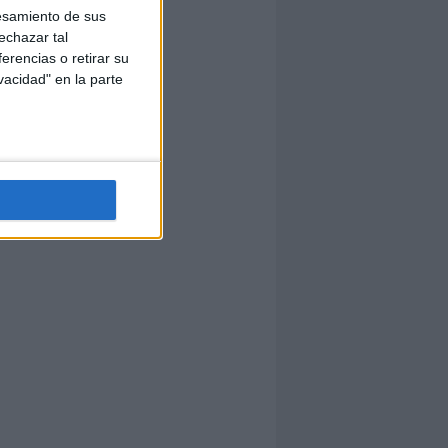
esamiento de sus
echazar tal
erencias o retirar su
vacidad" en la parte