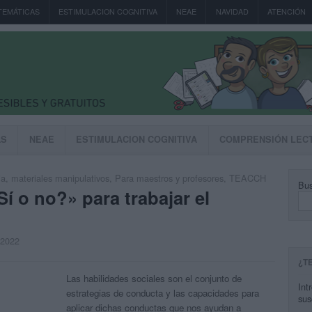
TEMÁTICAS
ESTIMULACION COGNITIVA
NEAE
NAVIDAD
ATENCIÓN
AS
NEAE
ESTIMULACION COGNITIVA
COMPRENSIÓN LEC
ia
,
materiales manipulativos
,
Para maestros y profesores
,
TEACCH
Bus
í o no?» para trabajar el
, 2022
¿T
Las habilidades sociales son el conjunto de
Int
estrategias de conducta y las capacidades para
sus
aplicar dichas conductas que nos ayudan a