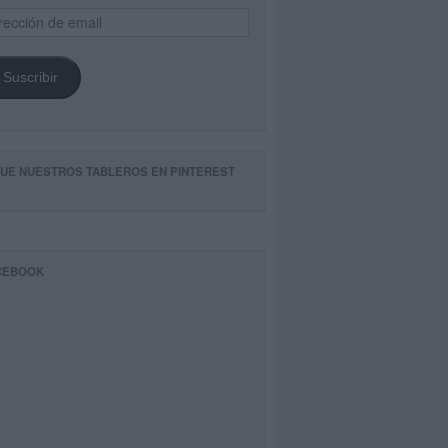
ección
il
Suscribir
GUE NUESTROS TABLEROS EN PINTEREST
CEBOOK