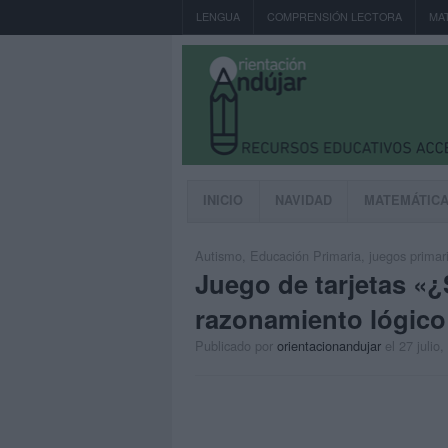
LENGUA
COMPRENSIÓN LECTORA
MA
INICIO
NAVIDAD
MATEMÁTIC
Autismo
,
Educación Primaria
,
juegos primar
Juego de tarjetas «¿S
razonamiento lógico
Publicado por
orientacionandujar
el 27 julio