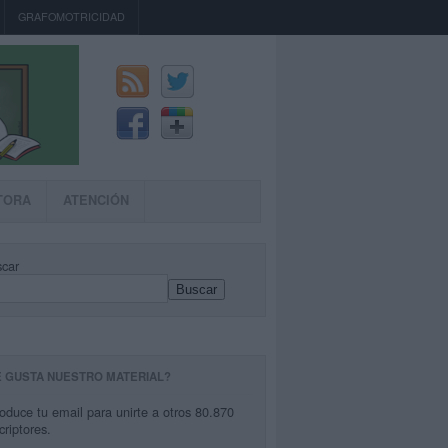
GRAFOMOTRICIDAD
TORA
ATENCIÓN
car
Buscar
E GUSTA NUESTRO MATERIAL?
roduce tu email para unirte a otros 80.870
criptores.