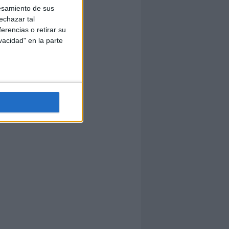
esamiento de sus
echazar tal
erencias o retirar su
vacidad" en la parte