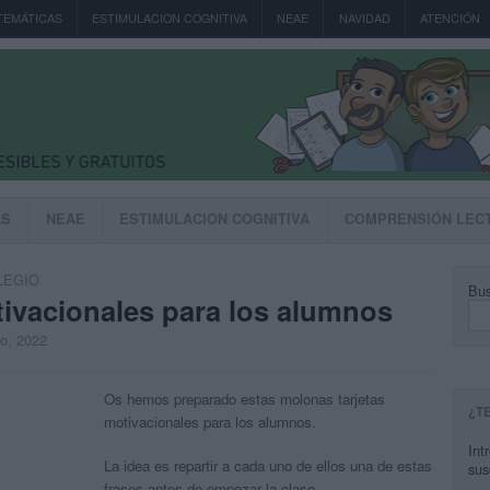
TEMÁTICAS
ESTIMULACION COGNITIVA
NEAE
NAVIDAD
ATENCIÓN
AS
NEAE
ESTIMULACION COGNITIVA
COMPRENSIÓN LEC
LEGIO
Bus
tivacionales para los alumnos
to, 2022
Os hemos preparado estas molonas tarjetas
¿T
motivacionales para los alumnos.
Int
La idea es repartir a cada uno de ellos una de estas
sus
frases antes de empezar la clase.