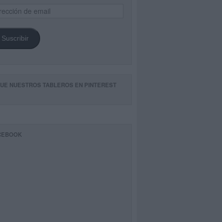
ección
il
Suscribir
GUE NUESTROS TABLEROS EN PINTEREST
CEBOOK