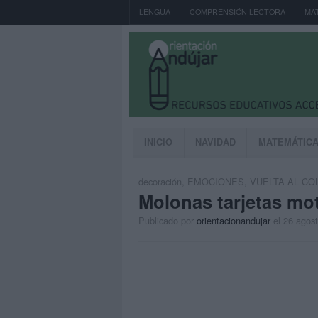
LENGUA
COMPRENSIÓN LECTORA
MA
INICIO
NAVIDAD
MATEMÁTIC
decoración
,
EMOCIONES
,
VUELTA AL CO
Molonas tarjetas mo
Publicado por
orientacionandujar
el 26 agos