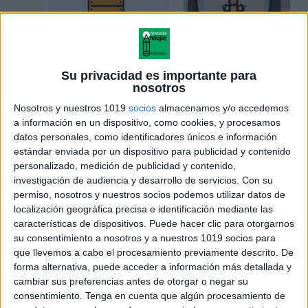
Su privacidad es importante para
nosotros
Nosotros y nuestros 1019
socios
almacenamos y/o accedemos
a información en un dispositivo, como cookies, y procesamos
Los cambios y actualizaciones en la
datos personales, como identificadores únicos e información
estándar enviada por un dispositivo para publicidad y contenido
normativa educativa son siempre un reto
personalizado, medición de publicidad y contenido,
para los docentes, la nueva LOMLOE
investigación de audiencia y desarrollo de servicios.
Con su
supone una transformación hacia
permiso, nosotros y nuestros socios podemos utilizar datos de
localización geográfica precisa e identificación mediante las
una metodología y evaluación más
características de dispositivos. Puede hacer clic para otorgarnos
contextualizada y competencial.
su consentimiento a nosotros y a nuestros 1019 socios para
que llevemos a cabo el procesamiento previamente descrito. De
Con este curso «LOMLOE Y
forma alternativa, puede acceder a información más detallada y
cambiar sus preferencias antes de otorgar o negar su
SITUACIONES DE APRENDIZAJE EN LA
consentimiento.
Tenga en cuenta que algún procesamiento de