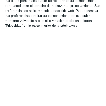
PRÁCTICA» creado y tutorizado por el
sus datos personales puede no requerir de su consentimiento,
equipo educativo de Orientación
pero usted tiene el derecho de rechazar tal procesamiento. Sus
preferencias se aplicarán solo a este sitio web. Puede cambiar
Andújar, queremos ofrecerte los
sus preferencias o retirar su consentimiento en cualquier
recursos y herramientas necesarias para
momento volviendo a este sitio y haciendo clic en el botón
poder realizar esta transición con
"Privacidad" en la parte inferior de la página web.
seguridad y lograr la mejora en el
proceso de enseñanza-aprendizaje para
todo nuestro alumnado.
CURSO CON ACCESO 24/7
SIEMPRE DISPONIBLE EN LA
PLATAFORMA PARA QUE PUEDAS
HACERLO A TU RITMO
PRECIOS: DESCUENTO BLACK
FRIDAY ¡SOLO HASTA EL 30 DE