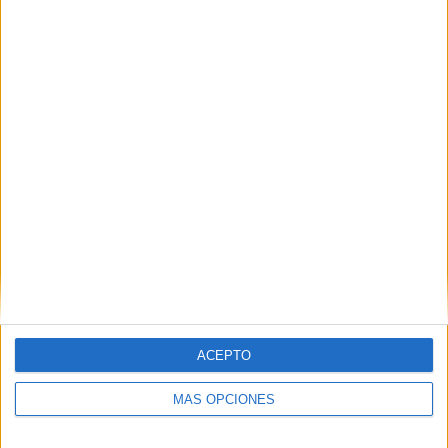
Comparte esto:
Facebook
X
MAS RECURSOS SOBRE ESTE TEMA
NUEVO CURSO
ACEPTO
ONLINE:
«LOMLOE Y
MÁS OPCIONES
SITUACIONES
DE
APRENDIZAJE