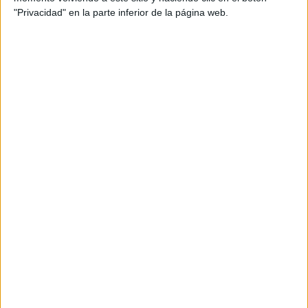
ENLACE AL GRUPO
"Privacidad" en la parte inferior de la página web.
DESCARGA MÁS ABAJO EL
RECURSO EN PDF