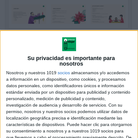
Qué es el Adviento: presentación visual y
sencilla para trabajar en el aula
Publicado el 27 noviembre, 2025
Su privacidad es importante para
Comienza la cuenta atrás hacia uno de los momentos
nosotros
más mágicos del año, y en nuestras aulas se respira
Nosotros y nuestros 1019
socios
almacenamos y/o accedemos
ilusión, preparación y esperanza. Para acompañar
a información en un dispositivo, como cookies, y procesamos
datos personales, como identificadores únicos e información
este tiempo tan especial, he […]
estándar enviada por un dispositivo para publicidad y contenido
personalizado, medición de publicidad y contenido,
SEGUIR LEYENDO
investigación de audiencia y desarrollo de servicios.
Con su
permiso, nosotros y nuestros socios podemos utilizar datos de
localización geográfica precisa e identificación mediante las
características de dispositivos. Puede hacer clic para otorgarnos
su consentimiento a nosotros y a nuestros 1019 socios para
que llevemos a cabo el procesamiento previamente descrito. De