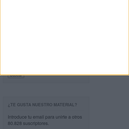
SEGUIR LEYENDO
PÁGINA SIGUIENTE »
Buscar
Buscar
¿TE GUSTA NUESTRO MATERIAL?
Introduce tu email para unirte a otros
80.828 suscriptores.