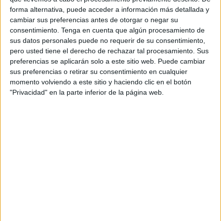
forma alternativa, puede acceder a información más detallada y
cambiar sus preferencias antes de otorgar o negar su
consentimiento.
Tenga en cuenta que algún procesamiento de
sus datos personales puede no requerir de su consentimiento,
pero usted tiene el derecho de rechazar tal procesamiento. Sus
preferencias se aplicarán solo a este sitio web. Puede cambiar
sus preferencias o retirar su consentimiento en cualquier
momento volviendo a este sitio y haciendo clic en el botón
"Privacidad" en la parte inferior de la página web.
Cuaderno docente 2025-2026 Especialista
Publicado el 11 julio, 2025
¿Eres especialista en Educación Física, Música,
Inglés, Religión o cualquier otra área específica? Este
material está pensado especialmente para ti. Un
cuaderno docente completo y organizado, adaptado a
las necesidades […]
SEGUIR LEYENDO