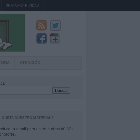
GRAFOMOTRICIDAD
TORA
ATENCIÓN
car
Buscar
E GUSTA NUESTRO MATERIAL?
roduce tu email para unirte a otros 80.871
criptores.