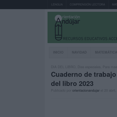
LENGUA
COMPRENSIÓN LECTORA
MA
INICIO
NAVIDAD
MATEMÁTIC
DIA DEL LIBRO
,
Dias especiales
,
Para maes
Cuaderno de trabajo 
del libro 2023
Publicado por
orientacionandujar
el 20 abril