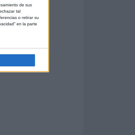
esamiento de sus
echazar tal
erencias o retirar su
vacidad" en la parte