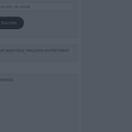
ección
il
Suscribir
GUE NUESTROS TABLEROS EN PINTEREST
CEBOOK