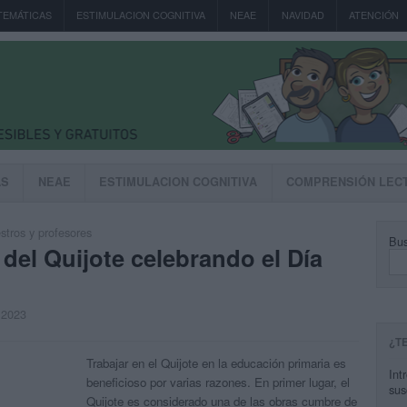
TEMÁTICAS
ESTIMULACION COGNITIVA
NEAE
NAVIDAD
ATENCIÓN
AS
NEAE
ESTIMULACION COGNITIVA
COMPRENSIÓN LEC
tros y profesores
Bus
del Quijote celebrando el Día
, 2023
¿T
Trabajar en el Quijote en la educación primaria es
Int
beneficioso por varias razones. En primer lugar, el
sus
Quijote es considerado una de las obras cumbre de