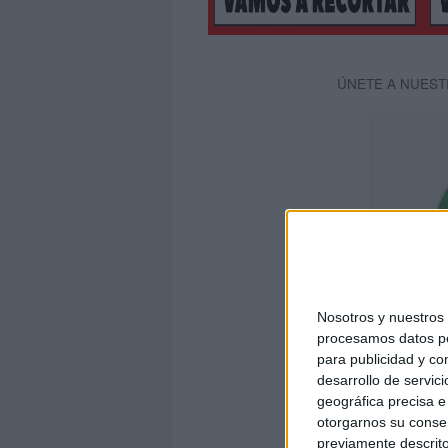
ÚNETE A NUEST
Nosotros y nuestro
procesamos datos per
para publicidad y co
desarrollo de servici
geográfica precisa e 
otorgarnos su conse
E
previamente descrito