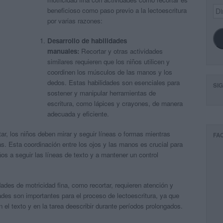
Dir
beneficioso como paso previo a la lectoescritura
de
por varias razones:
ema
Desarrollo de habilidades
manuales:
Recortar y otras actividades
similares requieren que los niños utilicen y
coordinen los músculos de las manos y los
dedos. Estas habilidades son esenciales para
SI
sostener y manipular herramientas de
escritura, como lápices y crayones, de manera
adecuada y eficiente.
tar, los niños deben mirar y seguir líneas o formas mientras
FA
as. Esta coordinación entre los ojos y las manos es crucial para
ños a seguir las líneas de texto y a mantener un control
ades de motricidad fina, como recortar, requieren atención y
ades son importantes para el proceso de lectoescritura, ya que
 el texto y en la tarea deescribir durante períodos prolongados.