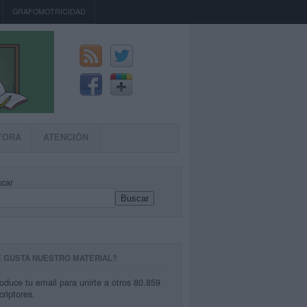
GRAFOMOTRICIDAD
TORA
ATENCIÓN
car
Buscar
E GUSTA NUESTRO MATERIAL?
roduce tu email para unirte a otros 80.859
criptores.