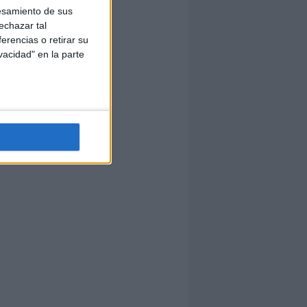
esamiento de sus
echazar tal
erencias o retirar su
vacidad" en la parte