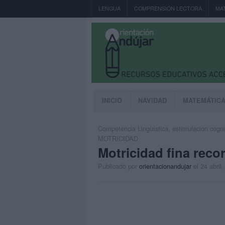
LENGUA
COMPRENSIÓN LECTORA
MA
INICIO
NAVIDAD
MATEMÁTIC
Competencia Lingüística
,
estimulacion cogni
MOTRICIDAD
Motricidad fina reco
Publicado por
orientacionandujar
el 24 abril