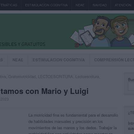
TEMÁTICAS
ESTIMULACION COGNITIVA
NEAE
NAVIDAD
ATENCIÓN
AS
NEAE
ESTIMULACION COGNITIVA
COMPRENSIÓN LEC
tiva
,
Grafomotricidad
,
LECTOESCRITURA
,
Lectoescritura
,
Bus
rtamos con Mario y Luigi
, 2023
¿T
La motricidad fina es fundamental para el desarrollo
de habilidades manuales y precisión en los
Int
movimientos de las manos y los dedos. Trabajar la
sus
motricidad fina con actividades como recortar es