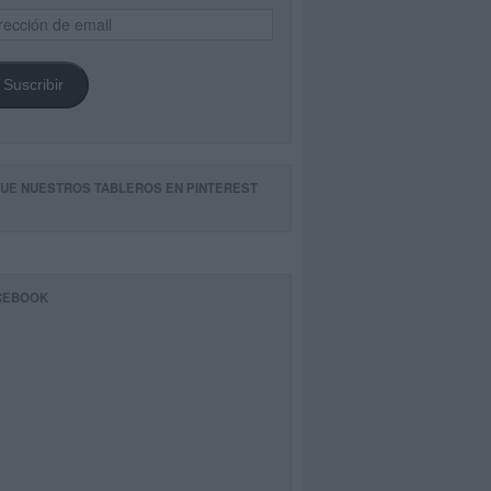
ección
il
Suscribir
GUE NUESTROS TABLEROS EN PINTEREST
CEBOOK