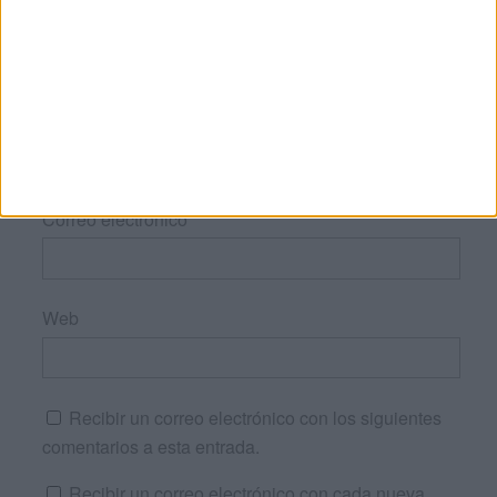
Nombre
*
Correo electrónico
*
Web
Recibir un correo electrónico con los siguientes
comentarios a esta entrada.
Recibir un correo electrónico con cada nueva