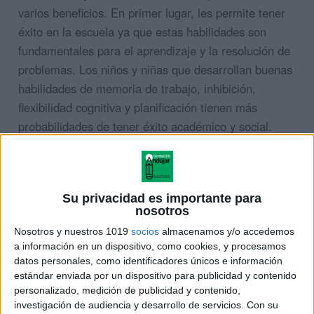
varios beneficios. En primer lugar, les permite tener
éxito en la escuela ya que estas habilidades son
fundamentales para el aprendizaje y la resolución de
problemas. Los niños y niñas que desarrollan buenas
habilidades de memoria de trabajo, inhibición,
flexibilidad cognitiva y planificación tienen más
probabilidades de tener éxito académico y social.
Además, el trabajo en las funciones ejecutivas
también puede tener un impacto positivo en la salud
emocional y el bienestar de los niños y niñas. Las
Su privacidad es importante para
nosotros
funciones ejecutivas nos permiten regular nuestras
Nosotros y nuestros 1019
socios
almacenamos y/o accedemos
emociones y controlar el estrés y la ansiedad. Los
a información en un dispositivo, como cookies, y procesamos
niños y niñas que tienen buenas habilidades de
datos personales, como identificadores únicos e información
funciones ejecutivas tienen más probabilidades de
estándar enviada por un dispositivo para publicidad y contenido
personalizado, medición de publicidad y contenido,
tener una autoestima saludable y una mayor
investigación de audiencia y desarrollo de servicios.
Con su
capacidad para enfrentar situaciones difíciles.