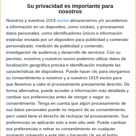
Su privacidad es importante para
nosotros
Nosotros y nuestros 1019
socios
almacenamos y/o accedemos
a información en un dispositivo, como cookies, y procesamos
datos personales, como identificadores únicos e información
estándar enviada por un dispositivo para publicidad y contenido
personalizado, medición de publicidad y contenido,
investigación de audiencia y desarrollo de servicios.
Con su
permiso, nosotros y nuestros socios podemos utilizar datos de
localización geográfica precisa e identificación mediante las
características de dispositivos. Puede hacer clic para otorgarnos
su consentimiento a nosotros y a nuestros 1019 socios para
que llevemos a cabo el procesamiento previamente descrito. De
ENLACE AL GRUPO
forma alternativa, puede acceder a información más detallada y
cambiar sus preferencias antes de otorgar o negar su
consentimiento.
Tenga en cuenta que algún procesamiento de
sus datos personales puede no requerir de su consentimiento,
pero usted tiene el derecho de rechazar tal procesamiento. Sus
preferencias se aplicarán solo a este sitio web. Puede cambiar
DESCARGA MÁS ABAJO EL
sus preferencias o retirar su consentimiento en cualquier
RECURSO EN PDF
momento volviendo a este sitio y haciendo clic en el botón