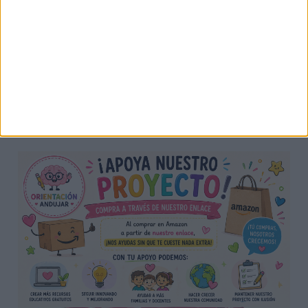
Si visitas Amazon y realizas tus compras a través
de nuestro enlace, nos ayudas a continuar con
nuestro proyecto educativo, sin ningún coste
adicional para ti.
👉 VISITA NUESTRA TIENDA ONLINE EN
AMAZON