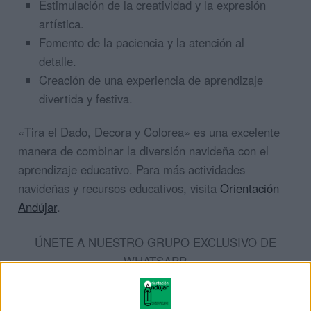
Estimulación de la creatividad y la expresión
artística.
Fomento de la paciencia y la atención al
detalle.
Creación de una experiencia de aprendizaje
divertida y festiva.
«Tira el Dado, Decora y Colorea» es una excelente
manera de combinar la diversión navideña con el
aprendizaje educativo. Para más actividades
navideñas y recursos educativos, visita
Orientación
Andújar
.
ÚNETE A NUESTRO GRUPO EXCLUSIVO DE
WHATSAPP