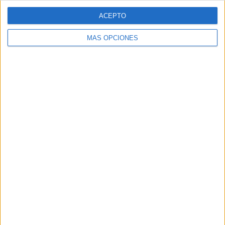
Cuadernos
ACEPTO
repaso y verano
primaria todos
MÁS OPCIONES
los cursos y
áreas
Colección de
materiales 1º 2º
3º y 4º ESO
también
repasamos y
recuperamos en
verano
Matemáticas,
lengua, inglés,
química y
muchas más
Increíble
recopilatorio de
cuadernos
repaso y verano