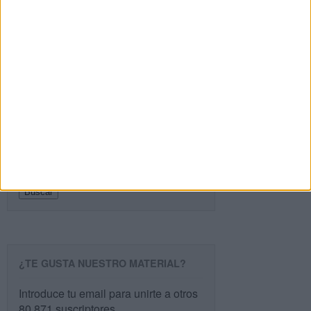
Recibir un correo electrónico con cada nueva
entrada.
Buscar
Buscar
¿TE GUSTA NUESTRO MATERIAL?
Introduce tu email para unirte a otros
80.871 suscriptores.