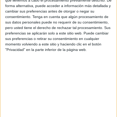
herramienta educativa versátil y efectiva.
que llevemos a cabo el procesamiento previamente descrito. De
forma alternativa, puede acceder a información más detallada y
cambiar sus preferencias antes de otorgar o negar su
Te invitamos a descargar nuestros «Cuadernos de
consentimiento.
Tenga en cuenta que algún procesamiento de
Repaso de Inglés para el Verano» desde
Orientación
sus datos personales puede no requerir de su consentimiento,
Andujar
y a integrarlos en las actividades de verano
pero usted tiene el derecho de rechazar tal procesamiento. Sus
preferencias se aplicarán solo a este sitio web. Puede cambiar
de tus hijos o estudiantes. Estos cuadernos son una
sus preferencias o retirar su consentimiento en cualquier
excelente manera de hacer que el aprendizaje de
momento volviendo a este sitio y haciendo clic en el botón
inglés sea accesible y emocionante durante las
"Privacidad" en la parte inferior de la página web.
vacaciones.
ÚNETE A NUESTRO GRUPO EXCLUSIVO DE
WHATSAPP