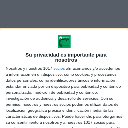
Su privacidad es importante para
nosotros
Nosotros y nuestros 1017
socios
almacenamos y/o accedemos
a información en un dispositivo, como cookies, y procesamos
datos personales, como identificadores únicos e información
Además de ayudar a consolidar el conocimiento
estándar enviada por un dispositivo para publicidad y contenido
adquirido durante el año escolar, estos cuadernos
personalizado, medición de publicidad y contenido,
fomentan la práctica diaria del inglés, mejorando la
investigación de audiencia y desarrollo de servicios.
Con su
permiso, nosotros y nuestros socios podemos utilizar datos de
fluidez y la confianza de los estudiantes. Este recurso
localización geográfica precisa e identificación mediante las
es ideal tanto para el uso en el hogar como en
características de dispositivos. Puede hacer clic para otorgarnos
programas de verano, proporcionando una
su consentimiento a nosotros y a nuestros 1017 socios para