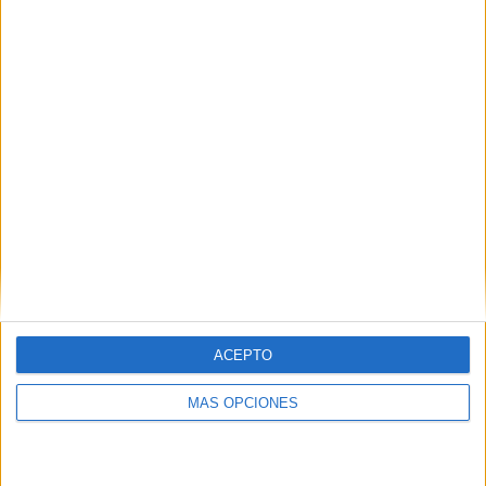
además de ser pareja, son los encargados de los
contenidos que encontramos dentro del blog y en el
cual, vuelcan la mayor parte del tiempo, que sus tareas
como docentes, y voluntarios en sus meses de verano
les permite.
3 COMMENTS
Diana
Publicado
8 julio, 2024 a las 2:01 AM
Gracias por compartir el material
ACEPTO
RESPONDER
MÁS OPCIONES
Maria Angélica
Publicado
8 julio, 2024 a las 5:31 AM