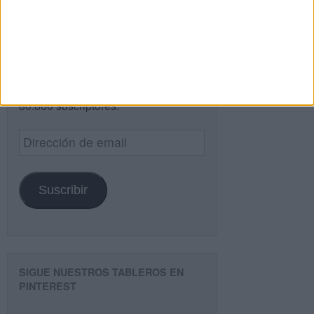
¿TE GUSTA NUESTRO MATERIAL?
Introduce tu email para unirte a otros
80.860 suscriptores.
Dirección
de
email
Suscribir
SIGUE NUESTROS TABLEROS EN
PINTEREST