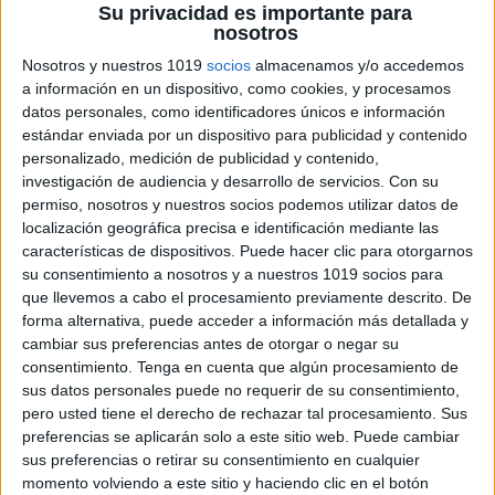
Su privacidad es importante para
nosotros
Nosotros y nuestros 1019
socios
almacenamos y/o accedemos
a información en un dispositivo, como cookies, y procesamos
datos personales, como identificadores únicos e información
estándar enviada por un dispositivo para publicidad y contenido
personalizado, medición de publicidad y contenido,
investigación de audiencia y desarrollo de servicios.
Con su
permiso, nosotros y nuestros socios podemos utilizar datos de
localización geográfica precisa e identificación mediante las
características de dispositivos. Puede hacer clic para otorgarnos
80 Fichas de Lectura para Primero
su consentimiento a nosotros y a nuestros 1019 socios para
que llevemos a cabo el procesamiento previamente descrito. De
forma alternativa, puede acceder a información más detallada y
PAUTAS_LECTURA_EP1
cambiar sus preferencias antes de otorgar o negar su
consentimiento.
Tenga en cuenta que algún procesamiento de
En este primer ciclo se continúan y se consolidan los
sus datos personales puede no requerir de su consentimiento,
aprendizajes iniciados en la etapa de Educación
pero usted tiene el derecho de rechazar tal procesamiento. Sus
preferencias se aplicarán solo a este sitio web. Puede cambiar
Infantil.
sus preferencias o retirar su consentimiento en cualquier
La mayor parte del alumnado a esta edad asiste a
momento volviendo a este sitio y haciendo clic en el botón