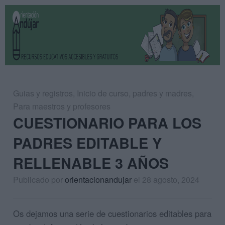
Guias y registros
,
Inicio de curso
,
padres y madres
,
Para maestros y profesores
CUESTIONARIO PARA LOS
PADRES EDITABLE Y
RELLENABLE 3 AÑOS
Publicado por
orientacionandujar
el 28 agosto, 2024
Os dejamos una serie de cuestionarios editables para