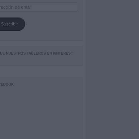
ección
il
Suscribir
GUE NUESTROS TABLEROS EN PINTEREST
CEBOOK