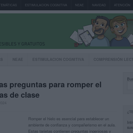
TEMÁTICAS
ESTIMULACION COGNITIVA
NEAE
NAVIDAD
ATENCIÓN
AS
NEAE
ESTIMULACION COGNITIVA
COMPRENSIÓN LEC
Bus
das preguntas para romper el
ías de clase
2024
¿T
Romper el hielo es esencial para establecer un
Int
ambiente de confianza y compañerismo en el aula.
sus
Estas tarjetas contienen preguntas ingeniosas y