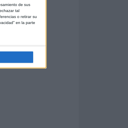
esamiento de sus
echazar tal
erencias o retirar su
vacidad" en la parte