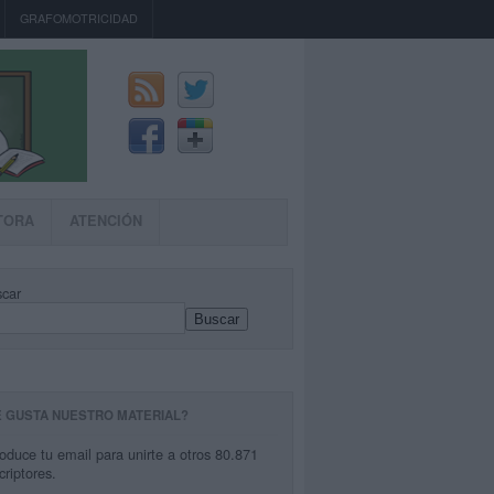
GRAFOMOTRICIDAD
TORA
ATENCIÓN
car
Buscar
E GUSTA NUESTRO MATERIAL?
roduce tu email para unirte a otros 80.871
criptores.