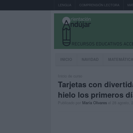
LENGUA
COMPRENSIÓN LECTORA
MA
INICIO
NAVIDAD
MATEMÁTIC
Inicio de curso
Tarjetas con diverti
hielo los primeros d
Publicado por
María Olivares
el 28 agosto, 