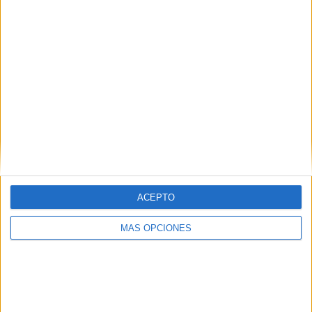
ESPECIAL HALLOWEEN CUADERNO DE
LECTOESCRITURA
ACEPTO
MÁS OPCIONES