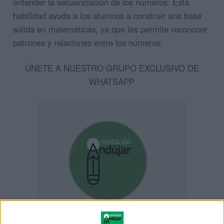
entender la secuenciación de los números. Esta
habilidad ayuda a los alumnos a construir una base
sólida en matemáticas, ya que les permite reconocer
patrones y relaciones entre los números.
ÚNETE A NUESTRO GRUPO EXCLUSIVO DE
WHATSAPP