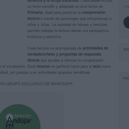
América y la Bruja Escarlata
. Cada
ficha
incluye
Dir
un texto sencillo y adaptado al nivel lector de
de
Primaria
, ideal para practicar la
comprensión
ema
lectora
a través de personajes que entusiasman a
niños y niñas. La variedad de héroes y heroínas
permite trabajar la lectura desde una perspectiva
inclusiva y atractiva.
Cada lectura va acompañada de
actividades de
SI
verdadero/falso y preguntas de respuesta
directa
que ayudan a reforzar la comprensión
ar el vocabulario. Este
recurso
es perfecto tanto para el
aula
como
vidual, por parejas o en actividades grupales temáticas.
FA
RO GRUPO EXCLUSIVO DE WHATSAPP