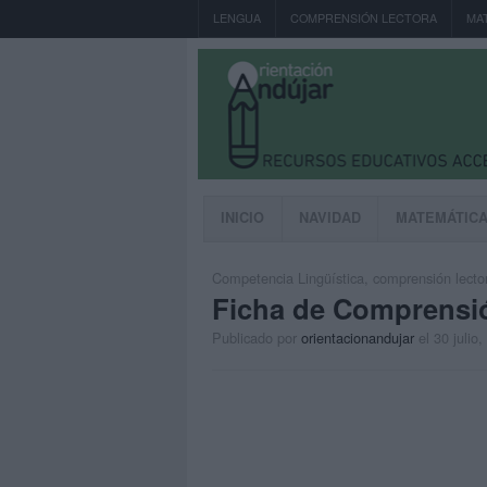
LENGUA
COMPRENSIÓN LECTORA
MA
INICIO
NAVIDAD
MATEMÁTIC
Competencia Lingüística
,
comprensión lecto
Ficha de Comprensi
Publicado por
orientacionandujar
el 30 julio