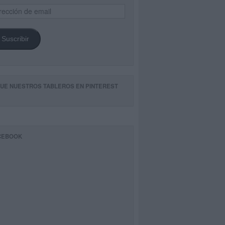
ección
il
Suscribir
GUE NUESTROS TABLEROS EN PINTEREST
CEBOOK