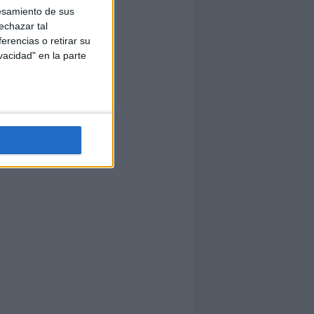
esamiento de sus
echazar tal
erencias o retirar su
vacidad" en la parte