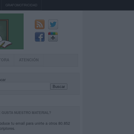
GRAFOMOTRICIDAD
TORA
ATENCIÓN
car
Buscar
E GUSTA NUESTRO MATERIAL?
roduce tu email para unirte a otros 80.852
criptores.