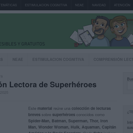
TEMÁTICAS
ESTIMULACION COGNITIVA
NEAE
NAVIDAD
ATENCIÓN
AS
NEAE
ESTIMULACION COGNITIVA
COMPRENSIÓN LEC
ra
Bus
ón Lectora de Superhéroes
, 2025
Este
material
reúne una
colección de lecturas
¿T
breves
sobre
superhéroes
conocidos como
Spider-Man, Batman, Superman, Thor, Iron
Int
Man, Wonder Woman, Hulk, Aquaman, Capitán
sus