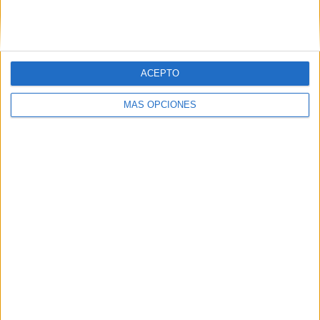
MAS RECURSOS SOBRE ESTE TEMA
Ficha para
ACEPTO
trabajar las
Restas de forma
MÁS OPCIONES
visual
Restas
veraniegas para
que los peques
de la casa
repasen y se
diviertan
Calculo mental
hasta el 999