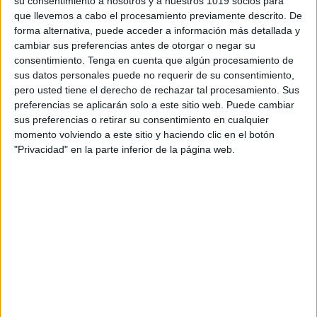
su consentimiento a nosotros y a nuestros 1019 socios para
que llevemos a cabo el procesamiento previamente descrito. De
forma alternativa, puede acceder a información más detallada y
cambiar sus preferencias antes de otorgar o negar su
consentimiento.
Tenga en cuenta que algún procesamiento de
sus datos personales puede no requerir de su consentimiento,
pero usted tiene el derecho de rechazar tal procesamiento. Sus
preferencias se aplicarán solo a este sitio web. Puede cambiar
sus preferencias o retirar su consentimiento en cualquier
momento volviendo a este sitio y haciendo clic en el botón
ENLACE AL GRUPO
"Privacidad" en la parte inferior de la página web.
DESCARGA MÁS ABAJO EL
RECURSO EN PDF