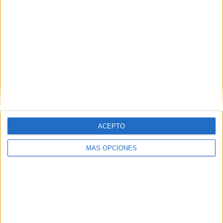
Bonita y completa agenda curso 2026-2027
ACEPTO
MÁS OPCIONES
DISTRIBUCIÓN TEMPORAL curso 2026-
2027