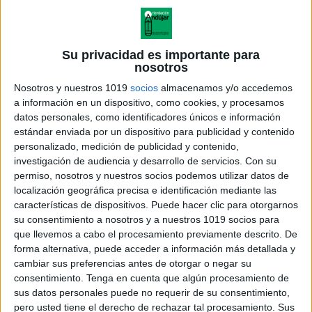
Cómo utilizar este material
Imprime el librito y entrégalo a los alumnos durante
Su privacidad es importante para
los primeros días de clase. Cada niño podrá
nosotros
completarlo a su ritmo y después compartirlo con sus
Nosotros y nuestros 1019
socios
almacenamos y/o accedemos
compañeros. También se puede guardar como
a información en un dispositivo, como cookies, y procesamos
recuerdo del curso o como parte de un portafolio
datos personales, como identificadores únicos e información
estándar enviada por un dispositivo para publicidad y contenido
personal. Es un recurso excelente para
romper el
personalizado, medición de publicidad y contenido,
hielo, conocerse mejor y trabajar la identidad
investigación de audiencia y desarrollo de servicios.
Con su
personal
en el aula.
permiso, nosotros y nuestros socios podemos utilizar datos de
localización geográfica precisa e identificación mediante las
características de dispositivos. Puede hacer clic para otorgarnos
su consentimiento a nosotros y a nuestros 1019 socios para
que llevemos a cabo el procesamiento previamente descrito. De
forma alternativa, puede acceder a información más detallada y
cambiar sus preferencias antes de otorgar o negar su
consentimiento.
Tenga en cuenta que algún procesamiento de
sus datos personales puede no requerir de su consentimiento,
pero usted tiene el derecho de rechazar tal procesamiento. Sus