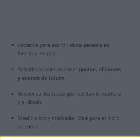
Espacios para escribir datos personales,
familia y amigos.
Actividades para expresar
gustos, aficiones
y sueños de futuro
.
Secciones ilustradas que facilitan la escritura
y el dibujo.
Diseño claro y motivador, ideal para el inicio
de curso.