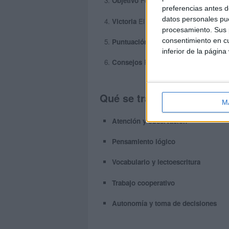
Objetivo
Formar “OSO” en línea recta: h
preferencias antes d
datos personales pue
Victoria
El primer jugador que forme la
procesamiento. Sus p
consentimiento en cu
Puntuación
Cada “OSO” formado suma
inferior de la página
Consejos
Piensa antes de colocar tu le
Qué se trabaja con este r
M
Atención y observación
Pensamiento lógico
Vocabulario y lectoescritura
Trabajo cooperativo
Autonomía y toma de decisiones