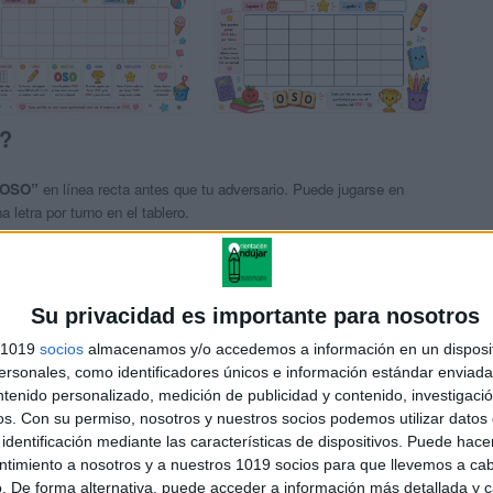
O?
 “OSO”
en línea recta antes que tu adversario. Puede jugarse en
 letra por turno en el tablero.
SO!
y gana la ronda. Se pueden jugar varias rondas para sumar
el OSO
.
Su privacidad es importante para nosotros
s 1019
socios
almacenamos y/o accedemos a información en un disposit
sonales, como identificadores únicos e información estándar enviada 
ntenido personalizado, medición de publicidad y contenido, investigaci
r y escribe su nombre en el tablero.
os.
Con su permiso, nosotros y nuestros socios podemos utilizar datos 
identificación mediante las características de dispositivos. Puede hacer
(O, S o U) en cualquier casilla vacía.
ntimiento a nosotros y a nuestros 1019 socios para que llevemos a ca
. De forma alternativa, puede acceder a información más detallada y 