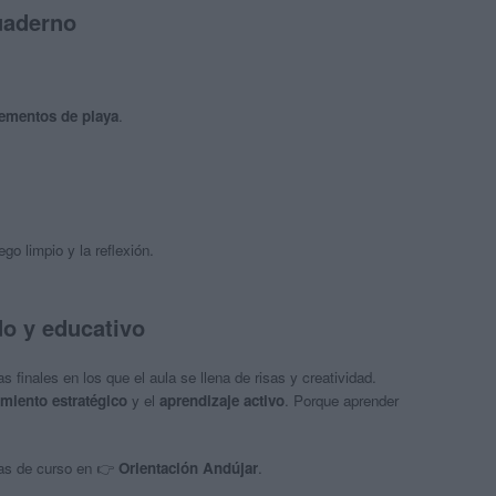
uaderno
lementos de playa
.
go limpio y la reflexión.
do y educativo
 finales en los que el aula se llena de risas y creatividad.
miento estratégico
y el
aprendizaje activo
. Porque aprender
ías de curso en 👉
Orientación Andújar
.