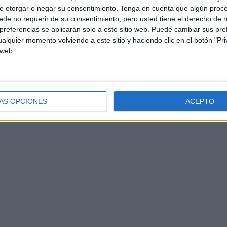
orizontal, vertical o diagonal.
e otorgar o negar su consentimiento.
Tenga en cuenta que algún proc
de no requerir de su consentimiento, pero usted tiene el derecho de r
 palabra gana la ronda.
referencias se aplicarán solo a este sitio web. Puede cambiar sus pref
alquier momento volviendo a este sitio y haciendo clic en el botón "Pri
 un punto.
 web.
tra, observa el tablero y bloquea a tu adversario.
ecurso
ÁS OPCIONES
ACEPTO