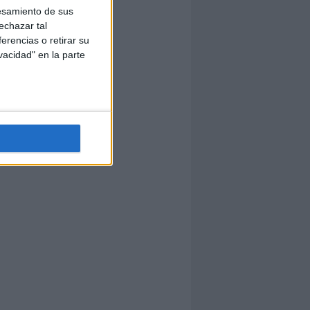
esamiento de sus
echazar tal
erencias o retirar su
vacidad" en la parte