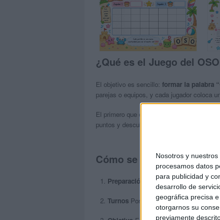
¿Qué es el Juego del OS
El objetivo es sencillo:
formar la palabra
parejas o equipos, y cada jugador coloca una
El primero que complete la palabra grita
¡O
puntos y descubrir quién será el
maestro d
Nosotros y nuestro
Cómo se juega
procesamos datos per
para publicidad y co
Preparación
Cada jugador elige un colo
desarrollo de servici
geográfica precisa e 
Turnos
Por turnos, se coloca una letra 
otorgarnos su conse
previamente descrito