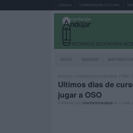
LENGUA
COMPRENSIÓN LECTORA
MA
INICIO
NAVIDAD
MATEMÁTIC
Atención
,
Competencia Lingüística
,
FINAL 
Ultimos dias de curs
jugar a OSO
Publicado por
orientacionandujar
el 1 junio,