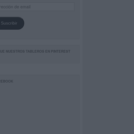
ección
il
Suscribir
GUE NUESTROS TABLEROS EN PINTEREST
CEBOOK