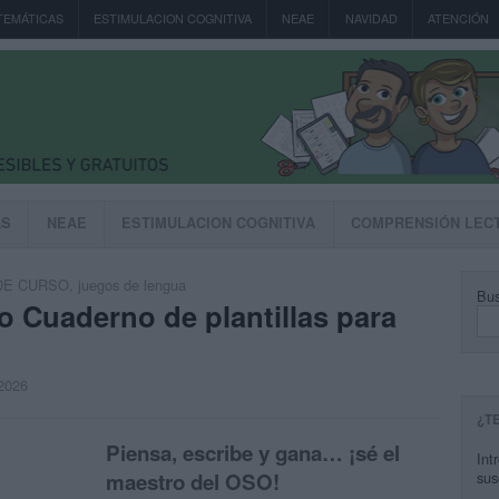
TEMÁTICAS
ESTIMULACION COGNITIVA
NEAE
NAVIDAD
ATENCIÓN
AS
NEAE
ESTIMULACION COGNITIVA
COMPRENSIÓN LEC
DE CURSO
,
juegos de lengua
Bus
o Cuaderno de plantillas para
 2026
¿T
Piensa, escribe y gana… ¡sé el
Int
maestro del OSO!
sus