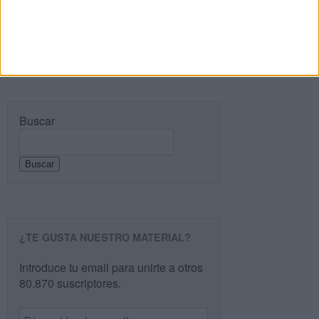
Buscar
Buscar
¿TE GUSTA NUESTRO MATERIAL?
Introduce tu email para unirte a otros
80.870 suscriptores.
Dirección