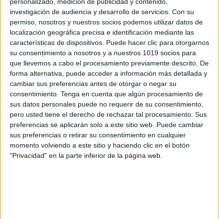
¿Qué incluye este material?
personalizado, medición de publicidad y contenido,
investigación de audiencia y desarrollo de servicios.
Con su
permiso, nosotros y nuestros socios podemos utilizar datos de
Tarjetas con diferentes
personajes
localización geográfica precisa e identificación mediante las
ilustrados
👧👦
características de dispositivos. Puede hacer clic para otorgarnos
su consentimiento a nosotros y a nuestros 1019 socios para
que llevemos a cabo el procesamiento previamente descrito. De
Actividades para trabajar la
descripción
forma alternativa, puede acceder a información más detallada y
física
cambiar sus preferencias antes de otorgar o negar su
consentimiento.
Tenga en cuenta que algún procesamiento de
Propuestas para mejorar la
comprensión
sus datos personales puede no requerir de su consentimiento,
pero usted tiene el derecho de rechazar tal procesamiento. Sus
lectora
preferencias se aplicarán solo a este sitio web. Puede cambiar
sus preferencias o retirar su consentimiento en cualquier
Dinámicas para fomentar el
lenguaje oral
momento volviendo a este sitio y haciendo clic en el botón
"Privacidad" en la parte inferior de la página web.
Juego tipo
“¿Quién es quién?”
para
trabajar en pareja o grupo
Actividades para desarrollar el
vocabulario