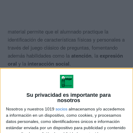
material permite que el alumnado practique la
identificación de características físicas y personales a
través del juego clásico de preguntas, fomentando
además habilidades como la
atención
, la
expresión
oral
y la
interacción social
.
Puedes descargar el material completo desde el
siguiente enlace:
👉
Su privacidad es importante para
nosotros
https://www.orientacionandujar.es/descargar/juego-
Nosotros y nuestros 1019
socios
almacenamos y/o accedemos
descripciones-quien-es-quien/
a información en un dispositivo, como cookies, y procesamos
datos personales, como identificadores únicos e información
estándar enviada por un dispositivo para publicidad y contenido