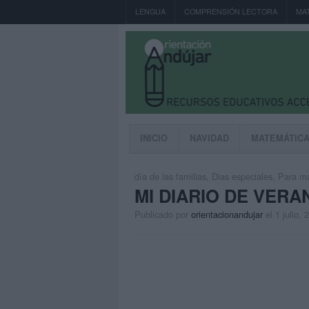
LENGUA
COMPRENSIÓN LECTORA
MA
INICIO
NAVIDAD
MATEMÁTIC
día de las familias
,
Dias especiales
,
Para ma
MI DIARIO DE VERA
Publicado por
orientacionandujar
el 1 julio, 