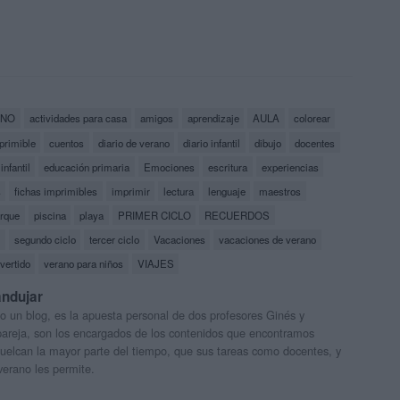
ANO
actividades para casa
amigos
aprendizaje
AULA
colorear
primible
cuentos
diario de verano
diario infantil
dibujo
docentes
nfantil
educación primaria
Emociones
escritura
experiencias
s
fichas imprimibles
imprimir
lectura
lenguaje
maestros
rque
piscina
playa
PRIMER CICLO
RECUERDOS
s
segundo ciclo
tercer ciclo
Vacaciones
vacaciones de verano
vertido
verano para niños
VIAJES
andujar
o un blog, es la apuesta personal de dos profesores Ginés y
areja, son los encargados de los contenidos que encontramos
 vuelcan la mayor parte del tiempo, que sus tareas como docentes, y
verano les permite.