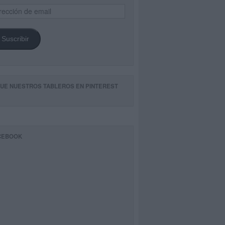
ección
il
Suscribir
GUE NUESTROS TABLEROS EN PINTEREST
CEBOOK