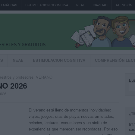
TEMÁTICAS
ESTIMULACION COGNITIVA
NEAE
NAVIDAD
ATENCIÓN
AS
NEAE
ESTIMULACION COGNITIVA
COMPRENSIÓN LEC
estros y profesores
,
VERANO
Bus
NO 2026
2026
El verano está lleno de momentos inolvidables:
¿T
viajes, juegos, días de playa, nuevas amistades,
helados, lecturas, excursiones y un sinfín de
Int
experiencias que merecen ser recordadas. Por eso
sus