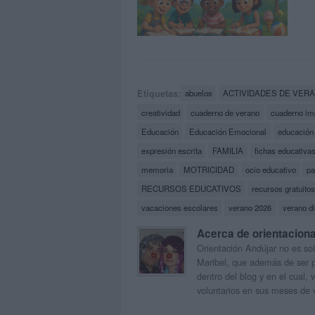
Etiquetas:
abuelos
ACTIVIDADES DE VER
creatividad
cuaderno de verano
cuaderno im
Educación
Educación Emocional
educación i
expresión escrita
FAMILIA
fichas educativa
memoria
MOTRICIDAD
ocio educativo
pa
RECURSOS EDUCATIVOS
recursos gratuito
vacaciones escolares
verano 2026
verano di
Acerca de orientacion
Orientación Andújar no es sol
Maribel, que además de ser p
dentro del blog y en el cual,
voluntarios en sus meses de 