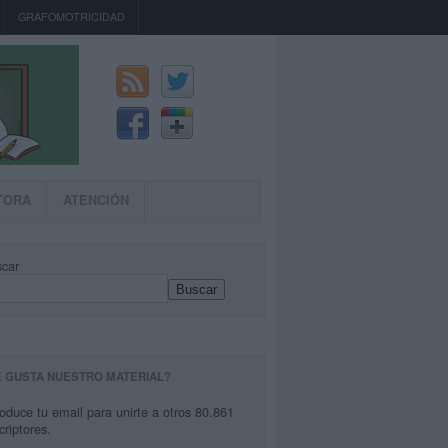
GRAFOMOTRICIDAD
TORA
ATENCIÓN
car
Buscar
E GUSTA NUESTRO MATERIAL?
roduce tu email para unirte a otros 80.861
criptores.