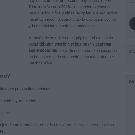
hoy compartimos un recurso muy especial:
«Mi
Dir
Diario de Verano 2026»
, un cuaderno pensado
de
para que los niños y niñas recopilen sus recuerdos
ema
mientras siguen desarrollando la expresión escrita
y la creatividad durante las vacaciones.
A través de sus diferentes páginas, el alumnado
podrá
dibujar, escribir, reflexionar y expresar
sus emociones
, convirtiendo cada experiencia en
SI
un bonito recuerdo que podrán conservar durante
muchos años.
rio?
FA
entes con propuestas variadas.
 cuentos y recuerdos.
lorear.
iajes, fiestas, parques, comidas favoritas, libros, amigos, abuelos,
es.