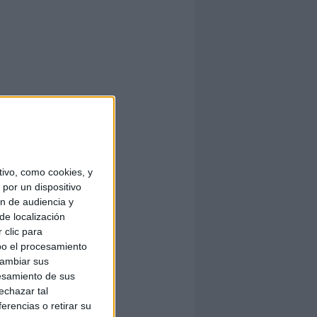
ivo, como cookies, y
por un dispositivo
ón de audiencia y
de localización
 clic para
bo el procesamiento
cambiar sus
esamiento de sus
echazar tal
erencias o retirar su