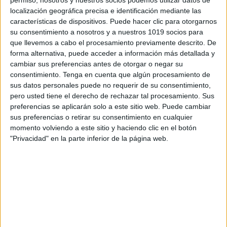
permiso, nosotros y nuestros socios podemos utilizar datos de
localización geográfica precisa e identificación mediante las
características de dispositivos. Puede hacer clic para otorgarnos
su consentimiento a nosotros y a nuestros 1019 socios para
que llevemos a cabo el procesamiento previamente descrito. De
forma alternativa, puede acceder a información más detallada y
cambiar sus preferencias antes de otorgar o negar su
consentimiento.
Tenga en cuenta que algún procesamiento de
sus datos personales puede no requerir de su consentimiento,
Ejercicio de CONTEO y ATENCIÓN
pero usted tiene el derecho de rechazar tal procesamiento. Sus
SOSTENIDA: Agrupamos animales #tdah
preferencias se aplicarán solo a este sitio web. Puede cambiar
Publicado el 16 septiembre, 2018
sus preferencias o retirar su consentimiento en cualquier
momento volviendo a este sitio y haciendo clic en el botón
La siguiente actividad combina el desarrollo de la
"Privacidad" en la parte inferior de la página web.
atención sostenida con la practica del conteo; en ella
hay que agrupar animales en grupos compuestos por
el número que se señala, […]
SEGUIR LEYENDO