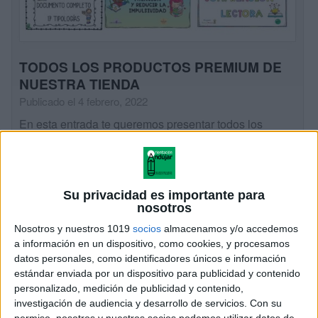
TODOS LOS PRODUCTOS PREMIUM DE
NUESTRA TIENDA
Publicado el 4 febrero, 2022
En esta entrada te queremos presentar todos los
productos premium que hemos realizado a lo largo de
un año en nuestra tienda. ¿Cuánto cuesta? ¿Cómo lo
descargo? La descarga tiene […]
Su privacidad es importante para
SEGUIR LEYENDO
nosotros
Nosotros y nuestros 1019
socios
almacenamos y/o accedemos
a información en un dispositivo, como cookies, y procesamos
datos personales, como identificadores únicos e información
estándar enviada por un dispositivo para publicidad y contenido
personalizado, medición de publicidad y contenido,
investigación de audiencia y desarrollo de servicios.
Con su