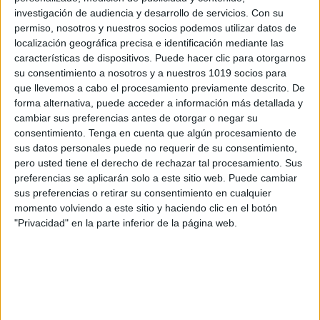
investigación de audiencia y desarrollo de servicios.
Con su
permiso, nosotros y nuestros socios podemos utilizar datos de
Por qué estudiar inglés en Estados
localización geográfica precisa e identificación mediante las
Unidos puede ser clave para el desarrollo
características de dispositivos. Puede hacer clic para otorgarnos
profesional de tu hijo
su consentimiento a nosotros y a nuestros 1019 socios para
que llevemos a cabo el procesamiento previamente descrito. De
Publicado el 10 octubre, 2025
forma alternativa, puede acceder a información más detallada y
El inglés es una herramienta fundamental en el mundo
cambiar sus preferencias antes de otorgar o negar su
globalizado y cada vez más competitivo en el que
consentimiento.
Tenga en cuenta que algún procesamiento de
sus datos personales puede no requerir de su consentimiento,
crecen los jóvenes españoles. Dominar este idioma no
pero usted tiene el derecho de rechazar tal procesamiento. Sus
solo abre puertas en […]
preferencias se aplicarán solo a este sitio web. Puede cambiar
sus preferencias o retirar su consentimiento en cualquier
SEGUIR LEYENDO
momento volviendo a este sitio y haciendo clic en el botón
"Privacidad" en la parte inferior de la página web.