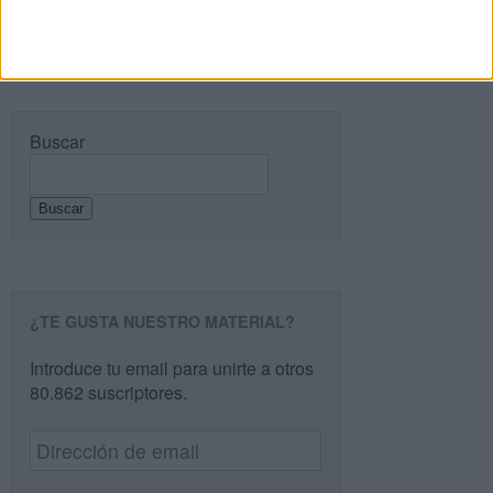
PÁGINA SIGUIENTE »
Buscar
Buscar
¿TE GUSTA NUESTRO MATERIAL?
Introduce tu email para unirte a otros
80.862 suscriptores.
Dirección
de
email