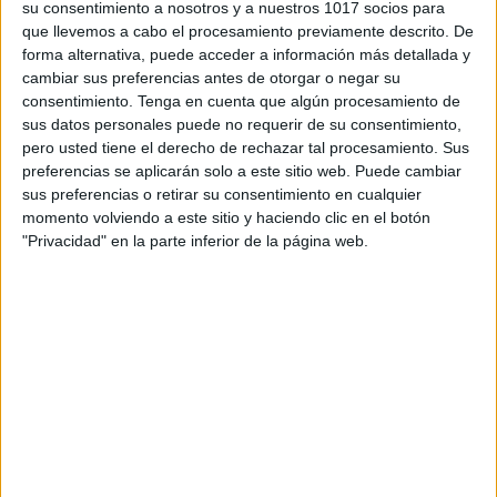
su consentimiento a nosotros y a nuestros 1017 socios para
que llevemos a cabo el procesamiento previamente descrito. De
forma alternativa, puede acceder a información más detallada y
cambiar sus preferencias antes de otorgar o negar su
consentimiento.
Tenga en cuenta que algún procesamiento de
sus datos personales puede no requerir de su consentimiento,
pero usted tiene el derecho de rechazar tal procesamiento. Sus
preferencias se aplicarán solo a este sitio web. Puede cambiar
sus preferencias o retirar su consentimiento en cualquier
momento volviendo a este sitio y haciendo clic en el botón
"Privacidad" en la parte inferior de la página web.
Expresiones idiomáticas relacionadas
con el otoño
Publicado el 22 septiembre, 2024
Las expresiones idiomáticas son frases o dichos cuyo
significado no puede entenderse de manera literal.
Estas frases son parte integral del idioma y suelen
reflejar la cultura, las tradiciones y […]