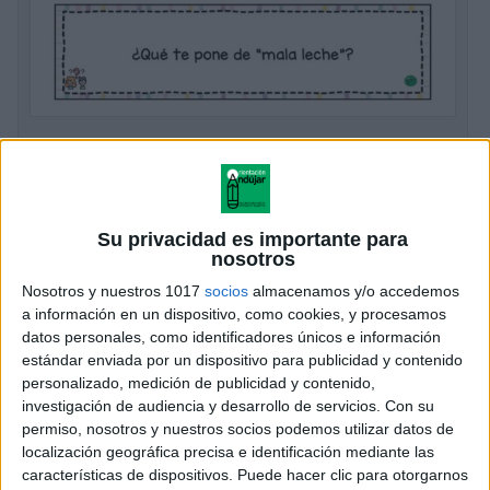
Estimulación del lenguaje: Preguntas con
frases hechas
Publicado el 4 diciembre, 2024
Su privacidad es importante para
Hoy queremos presentaros un recurso muy especial:
nosotros
una colección de tarjetas con preguntas formuladas a
Nosotros y nuestros 1017
socios
almacenamos y/o accedemos
partir de frases hechas. ¿El objetivo? Trabajar la
a información en un dispositivo, como cookies, y procesamos
estimulación del lenguaje, desarrollar la comprensión
datos personales, como identificadores únicos e información
del […]
estándar enviada por un dispositivo para publicidad y contenido
personalizado, medición de publicidad y contenido,
SEGUIR LEYENDO
investigación de audiencia y desarrollo de servicios.
Con su
permiso, nosotros y nuestros socios podemos utilizar datos de
localización geográfica precisa e identificación mediante las
características de dispositivos. Puede hacer clic para otorgarnos