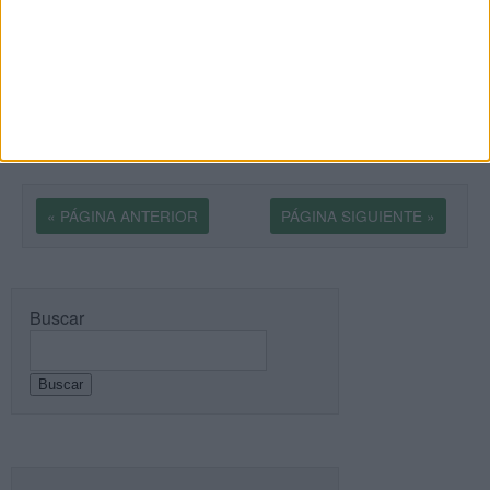
manera de aprender; a los largo de los años ha habido
numerosas ideas y teorías al respecto. Por ejemplo,
los antiguos griegos […]
SEGUIR LEYENDO
« PÁGINA ANTERIOR
PÁGINA SIGUIENTE »
Buscar
Buscar