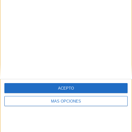
Aprendizaje
Publicado el 31 julio, 2017
Una teoría del aprendizaje es un constructo que
explica y redice como aprende el ser humano,
sintetizando el conocimiento laborado por diferentes
autores. Es así como todas las teorías, desde una
perspectiva […]
SEGUIR LEYENDO
ACEPTO
MÁS OPCIONES