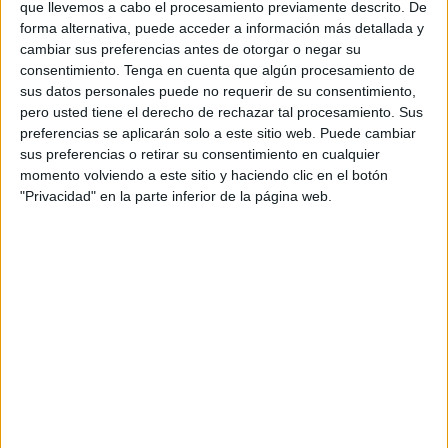
que llevemos a cabo el procesamiento previamente descrito. De
forma alternativa, puede acceder a información más detallada y
cambiar sus preferencias antes de otorgar o negar su
consentimiento.
Tenga en cuenta que algún procesamiento de
sus datos personales puede no requerir de su consentimiento,
pero usted tiene el derecho de rechazar tal procesamiento. Sus
preferencias se aplicarán solo a este sitio web. Puede cambiar
sus preferencias o retirar su consentimiento en cualquier
momento volviendo a este sitio y haciendo clic en el botón
PLANTILLA power point situaciones de
"Privacidad" en la parte inferior de la página web.
aprendizaje 2024-2025 LOMLOE
Publicado el 10 agosto, 2024
Durante este curso creo que todos los docentes
estamos un poco agobiados en lo referente a la
entrada de la nueva ley, LOMLOE, desde orientación
Andújar queremos hacer más fácil […]
SEGUIR LEYENDO