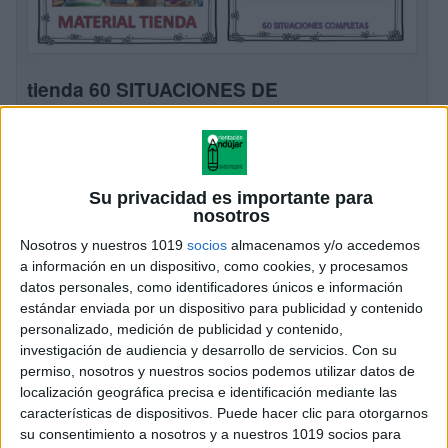
tienda 60 SITUACIONES DE
APRENDIZAJE PARA PRIMARIA 5
ASIGNATURAS
Publicado el 6 octubre, 2024
MATERIAL DISPONIBLE EN NUESTRA TIENDA
Su privacidad es importante para
nosotros
PREMIUM SOLO 4 EUROS + IVA HOY DOMINGO
Material realizado por @maestroconclase , y revisado
Nosotros y nuestros 1019
socios
almacenamos y/o accedemos
a información en un dispositivo, como cookies, y procesamos
por el equipo de @orientacionandujar. Son 71 páginas
datos personales, como identificadores únicos e información
super completas. […]
estándar enviada por un dispositivo para publicidad y contenido
personalizado, medición de publicidad y contenido,
SEGUIR LEYENDO
investigación de audiencia y desarrollo de servicios.
Con su
permiso, nosotros y nuestros socios podemos utilizar datos de
localización geográfica precisa e identificación mediante las
características de dispositivos. Puede hacer clic para otorgarnos
su consentimiento a nosotros y a nuestros 1019 socios para