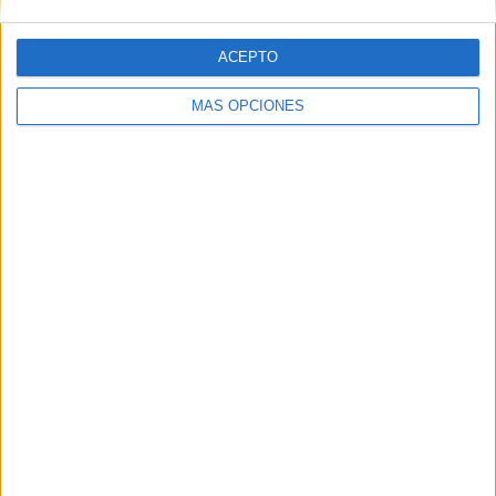
ACEPTO
Elementos principales de una SdA y una
MÁS OPCIONES
plantilla editable
Publicado el 3 octubre, 2023
Fantástico material que nos comparte para todos
nuestros seguidores Verónica Santomé del perfil
@lamaestrafeliz En este documento encontraremos
una breve explicación de que es una Situación de
Aprendizaje en el contexto […]
SEGUIR LEYENDO