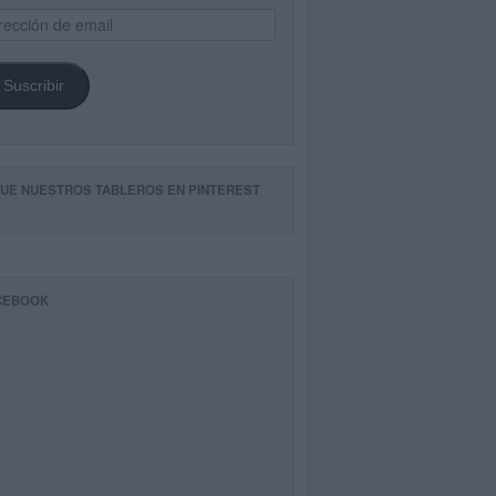
ección
il
Suscribir
GUE NUESTROS TABLEROS EN PINTEREST
CEBOOK