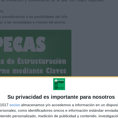
ts.
 procedimientos a las posibilidades del niño.
ajo a las necesidades e interese del alumno.
RGA EL PROGRAMA EN PDF
Su privacidad es importante para nosotros
s 1017
socios
almacenamos y/o accedemos a información en un disposit
PECAS
sonales, como identificadores únicos e información estándar enviada 
ntenido personalizado, medición de publicidad y contenido, investigaci