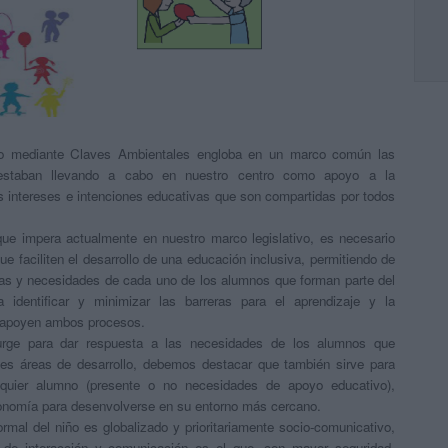
rno mediante Claves Ambientales engloba en un marco común las
 estaban llevando a cabo en nuestro centro como apoyo a la
 intereses e intenciones educativas que son compartidas por todos
 que impera actualmente en nuestro marco legislativo, es necesario
ue faciliten el desarrollo de una educación inclusiva, permitiendo de
icas y necesidades de cada uno de los alumnos que forman parte del
a identificar y minimizar las barreras para el aprendizaje y la
e apoyen ambos procesos.
urge para dar respuesta a las necesidades de los alumnos que
ntes áreas de desarrollo, debemos destacar que también sirve para
lquier alumno (presente o no necesidades de apoyo educativo),
onomía para desenvolverse en su entorno más cercano.
ormal del niño es globalizado y prioritariamente socio-comunicativo,
es de interacción y comunicación es el que, con mayor seguridad,