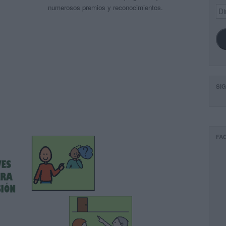
numerosos premios y reconocimientos.
Dir
de
ema
SI
FA