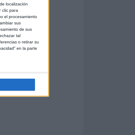
de localización
 clic para
bo el procesamiento
cambiar sus
esamiento de sus
echazar tal
erencias o retirar su
vacidad" en la parte