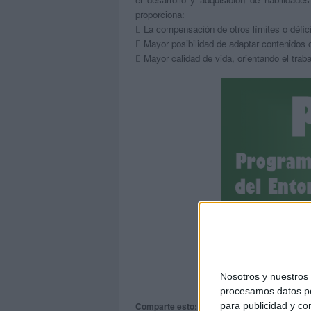
proporciona:
 La compensación de otros límites o défici
 Mayor posibilidad de adaptar contenidos o
 Mayor calidad de vida, orientando el trab
DESCA
Nosotros y nuestro
procesamos datos per
para publicidad y co
Comparte esto: