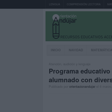
LENGUA
COMPRENSIÓN LECTORA
MA
INICIO
NAVIDAD
MATEMÁTIC
Atención
,
audición y lenguaje
Programa educativo d
alumnado con divers
Publicado por
orientacionandujar
el 6 marzo