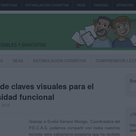
TEMÁTICAS
ESTIMULACION COGNITIVA
NEAE
NAVIDAD
ATENCIÓN
AS
NEAE
ESTIMULACION COGNITIVA
COMPRENSIÓN LEC
Bus
e claves visuales para el
idad funcional
, 2015
¿T
Gracias a Evelia Serrano Morago. Coordinadora del
Int
P.E.C.A.S. podemos compartir con todos nuestros
sus
lectores este valiosísimo programa que ha recibido