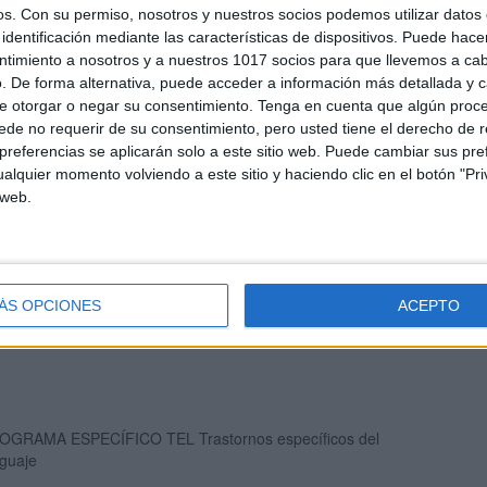
os.
Con su permiso, nosotros y nuestros socios podemos utilizar datos 
identificación mediante las características de dispositivos. Puede hacer
ntimiento a nosotros y a nuestros 1017 socios para que llevemos a ca
. De forma alternativa, puede acceder a información más detallada y 
e otorgar o negar su consentimiento.
Tenga en cuenta que algún proc
de no requerir de su consentimiento, pero usted tiene el derecho de r
per Agenda educativa curso 26-27
referencias se aplicarán solo a este sitio web. Puede cambiar sus pref
alquier momento volviendo a este sitio y haciendo clic en el botón "Pri
 web.
grama Específico para los primeros años de la lectoescritura
ÁS OPCIONES
ACEPTO
OGRAMA ESPECÍFICO TEL Trastornos específicos del
nguaje