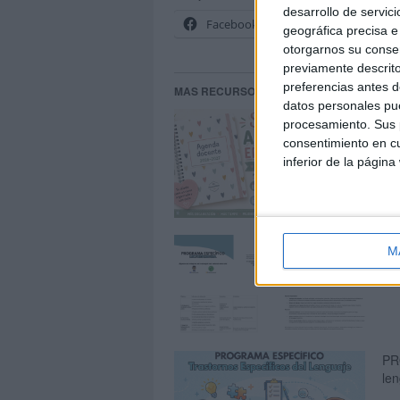
desarrollo de servici
Facebook
X
geográfica precisa e 
otorgarnos su conse
previamente descrito
preferencias antes d
MAS RECURSOS SOBRE ESTE TEMA
datos personales pue
Su
procesamiento. Sus p
consentimiento en cu
inferior de la página
Pro
M
PR
le