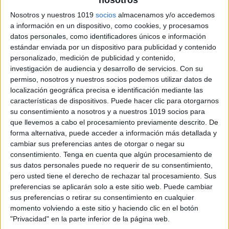
Nosotros y nuestros 1019
socios
almacenamos y/o accedemos
a información en un dispositivo, como cookies, y procesamos
datos personales, como identificadores únicos e información
estándar enviada por un dispositivo para publicidad y contenido
adolescente está diagnosticado de TDAH, tiene una
personalizado, medición de publicidad y contenido,
investigación de audiencia y desarrollo de servicios.
Con su
mayor facilidad para presentar problemas de
permiso, nosotros y nuestros socios podemos utilizar datos de
conducta, con lo que su educación requiere de un
localización geográfica precisa e identificación mediante las
buen conocimiento de sus características personales.
características de dispositivos. Puede hacer clic para otorgarnos
su consentimiento a nosotros y a nuestros 1019 socios para
que llevemos a cabo el procesamiento previamente descrito. De
Instrucciones
forma alternativa, puede acceder a información más detallada y
– Este cuaderno de seguimiento es una herramienta,
cambiar sus preferencias antes de otorgar o negar su
que ayuda al médico de su hijo a poder valorar el
consentimiento.
Tenga en cuenta que algún procesamiento de
sus datos personales puede no requerir de su consentimiento,
comportamiento que tiene en el transcurso del día.
pero usted tiene el derecho de rechazar tal procesamiento. Sus
preferencias se aplicarán solo a este sitio web. Puede cambiar
-Por favor compruebe diariamente el comportamiento
sus preferencias o retirar su consentimiento en cualquier
de su hijo y rellene la hoja correspondiente,
momento volviendo a este sitio y haciendo clic en el botón
"Privacidad" en la parte inferior de la página web.
reflejando en cada uno de los periodos diarios, de la