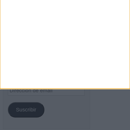
Buscar
Buscar
¿TE GUSTA NUESTRO MATERIAL?
Introduce tu email para unirte a otros
80.870 suscriptores.
Dirección
de
email
Suscribir