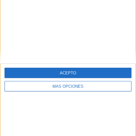
MAS RECURSOS SOBRE ESTE TEMA
Estructuras
simples
Aprendizaje
cooperativo que
puedes emplear
en tus
situaciones de
ACEPTO
aprendizaje
MÁS OPCIONES
Técnica
cooperativa
simple Placemat
consensus
Estructuras
simples
Aprendizaje