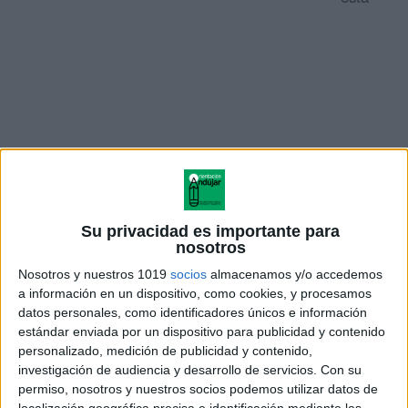
Su privacidad es importante para
nosotros
pestaña materiales de Cooperativo editadas por el
Colectivo cinética. En esta ocasión técnicas
Nosotros y nuestros 1019
socios
almacenamos y/o accedemos
a información en un dispositivo, como cookies, y procesamos
cooperativas para empezar a cooperar en Educación
datos personales, como identificadores únicos e información
Primaria.
estándar enviada por un dispositivo para publicidad y contenido
personalizado, medición de publicidad y contenido,
CABEZAS JUNTAS NUMERADAS, CONTROVERSIA
investigación de audiencia y desarrollo de servicios.
Con su
permiso, nosotros y nuestros socios podemos utilizar datos de
ACADÉMICA, EQUIPOS DE OYENTES,