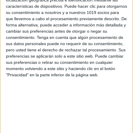
localización geográfica precisa e identificación mediante las
ENTREVISTA SIMULTÁNEA, FOLIO GIRATORIO,
características de dispositivos. Puede hacer clic para otorgarnos
FRASE/FOTO/VÍDEO MURAL, INVENTARIO
su consentimiento a nosotros y a nuestros 1019 socios para
que llevemos a cabo el procesamiento previamente descrito. De
COOPERATIVO, LA LISTA, LÁPICES AL CENTRO,
forma alternativa, puede acceder a información más detallada y
PAREJAS COOPERATIVAS DE LECTURA,
cambiar sus preferencias antes de otorgar o negar su
PLACEMAT CONSENSUS, RESUMEN EN PAREJA,
consentimiento.
Tenga en cuenta que algún procesamiento de
UNO-DOS-CUATRO.
sus datos personales puede no requerir de su consentimiento,
pero usted tiene el derecho de rechazar tal procesamiento. Sus
preferencias se aplicarán solo a este sitio web. Puede cambiar
sus preferencias o retirar su consentimiento en cualquier
momento volviendo a este sitio y haciendo clic en el botón
"Privacidad" en la parte inferior de la página web.