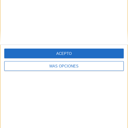
Comparte esto:
Facebook
X
MAS RECURSOS SOBRE ESTE TEMA
Conciencia
fonológica:
ACEPTO
¿Qué sílaba
comparten
MÁS OPCIONES
estas palabras?
CONCIENCIA
FONOLÓGICA:
Une las
palabras que
terminan igual
Conciencia
Fonológica:
Elige la sílaba