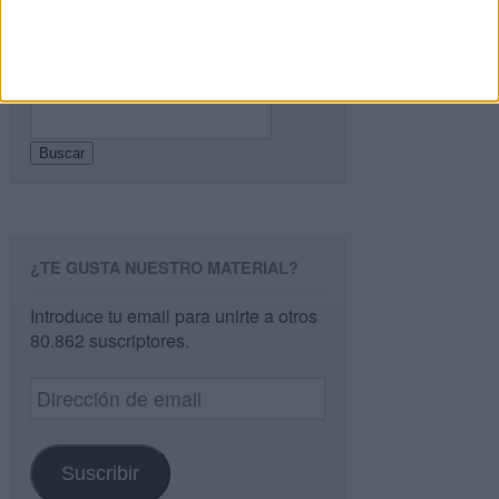
Buscar
Buscar
¿TE GUSTA NUESTRO MATERIAL?
Introduce tu email para unirte a otros
80.862 suscriptores.
Dirección
de
email
Suscribir