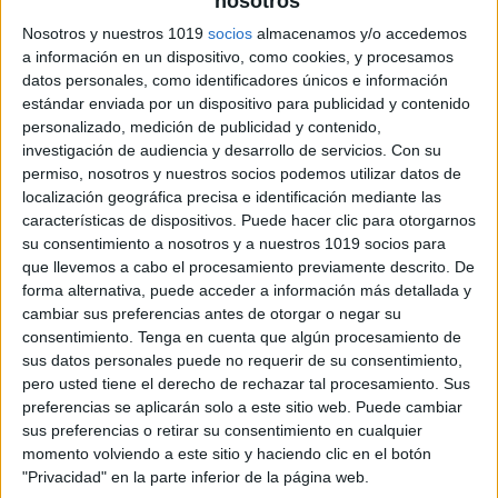
nosotros
Nosotros y nuestros 1019
socios
almacenamos y/o accedemos
relaciones entre números (mayor o menor, igual o
a información en un dispositivo, como cookies, y procesamos
datos personales, como identificadores únicos e información
diferente) y los símbolos para expresarla es otro de
estándar enviada por un dispositivo para publicidad y contenido
los conceptos básicos en la programación. Después
personalizado, medición de publicidad y contenido,
de los números naturales el siguiente paso es la
investigación de audiencia y desarrollo de servicios.
Con su
enseñanza de los números positivos y negativos, y de
permiso, nosotros y nuestros socios podemos utilizar datos de
localización geográfica precisa e identificación mediante las
la misma forma que en los naturales, se aprenden las
características de dispositivos. Puede hacer clic para otorgarnos
relaciones y la correspondencia entre ellos. Este
su consentimiento a nosotros y a nuestros 1019 socios para
aprendizaje continúa con los números cardinales y
que llevemos a cabo el procesamiento previamente descrito. De
forma alternativa, puede acceder a información más detallada y
ordinales, las operaciones de suma y resta,
cambiar sus preferencias antes de otorgar o negar su
multiplicación y división, las situaciones que
consentimiento.
Tenga en cuenta que algún procesamiento de
intervienen en estas operaciones, la identificación de
sus datos personales puede no requerir de su consentimiento,
las operaciones inversas y los cuadrados y cubos.
pero usted tiene el derecho de rechazar tal procesamiento. Sus
preferencias se aplicarán solo a este sitio web. Puede cambiar
sus preferencias o retirar su consentimiento en cualquier
Este último punto es muy importante ya que es aquí
momento volviendo a este sitio y haciendo clic en el botón
donde el alumno vaya a tener mayor problemas. Es
"Privacidad" en la parte inferior de la página web.