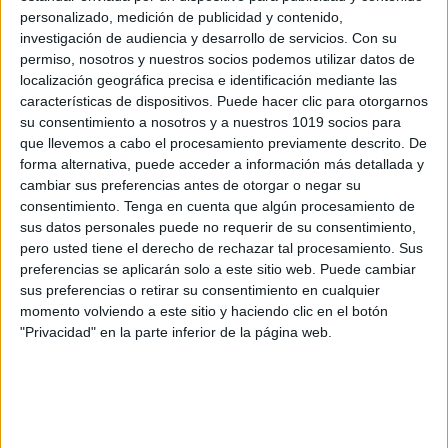
personalizado, medición de publicidad y contenido,
investigación de audiencia y desarrollo de servicios.
Con su
permiso, nosotros y nuestros socios podemos utilizar datos de
¿CUALES SON LAS INSTRUCCIONES DEL
localización geográfica precisa e identificación mediante las
características de dispositivos. Puede hacer clic para otorgarnos
JUEGO?
su consentimiento a nosotros y a nuestros 1019 socios para
que llevemos a cabo el procesamiento previamente descrito. De
1
. Se tiran los dados, depende el número
forma alternativa, puede acceder a información más detallada y
que se saque se avanza “x” casillas.
cambiar sus preferencias antes de otorgar o negar su
consentimiento.
Tenga en cuenta que algún procesamiento de
Si te toca en una casilla de color, el jugador
sus datos personales puede no requerir de su consentimiento,
tiene que decir un número al azar, se coge la
pero usted tiene el derecho de rechazar tal procesamiento. Sus
baraja del color donde haya caído y se
preferencias se aplicarán solo a este sitio web. Puede cambiar
sus preferencias o retirar su consentimiento en cualquier
selecciona ese número (contar tarjetas hasta
momento volviendo a este sitio y haciendo clic en el botón
llegar al numero “x”)
"Privacidad" en la parte inferior de la página web.
Hacer la actividad que pone en la tarjeta, si
la acierta obtiene 3 puntos,si la falla pierde 1
punto de los que tenga. (si no tiene puntos
no se le descuenta nada)