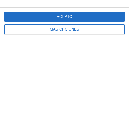
ACEPTO
MÁS OPCIONES
https://www.instagram.com/albasclassroom/?hl=es
Comparte esto:
Facebook
X
MAS RECURSOS SOBRE ESTE TEMA
Lámina
didáctica
Fracciones y
números
decimales