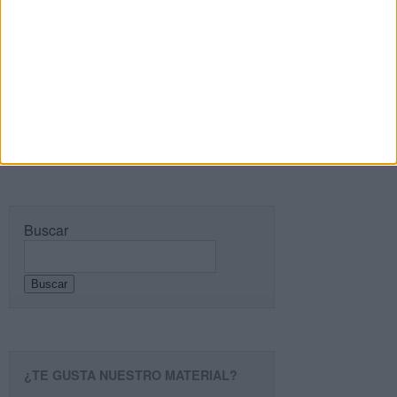
comentarios a esta entrada.
Recibir un correo electrónico con cada nueva
entrada.
Buscar
Buscar
¿TE GUSTA NUESTRO MATERIAL?