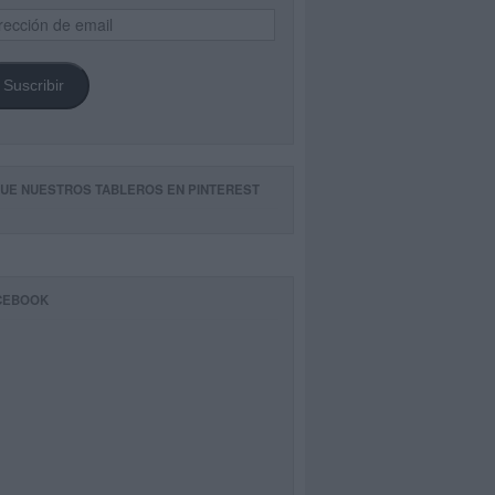
ección
il
Suscribir
GUE NUESTROS TABLEROS EN PINTEREST
CEBOOK