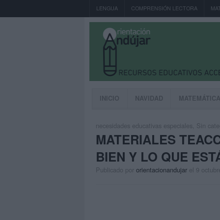
LENGUA
COMPRENSIÓN LECTORA
MA
INICIO
NAVIDAD
MATEMÁTIC
necesidades educativas especiales
,
Sin cate
MATERIALES TEACC
BIEN Y LO QUE EST
Publicado por
orientacionandujar
el 9 octubr