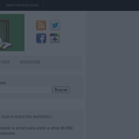
GRAFOMOTRICIDAD
TORA
ATENCIÓN
car
Buscar
E GUSTA NUESTRO MATERIAL?
roduce tu email para unirte a otros 80.859
criptores.