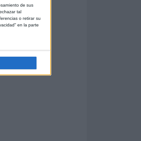
esamiento de sus
echazar tal
erencias o retirar su
vacidad" en la parte