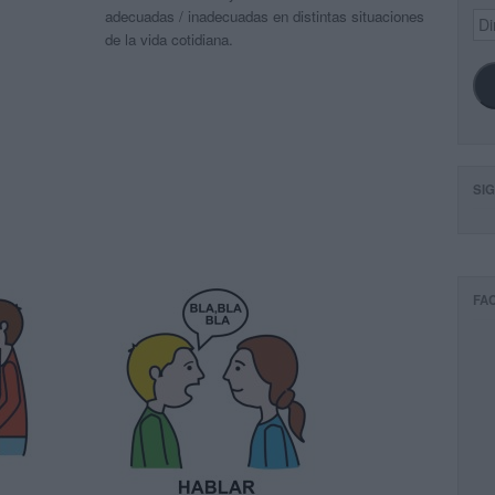
adecuadas / inadecuadas en distintas situaciones
Dir
de
de la vida cotidiana.
ema
SI
FA