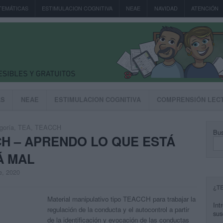
TEMÁTICAS
ESTIMULACION COGNITIVA
NEAE
NAVIDAD
ATENCIÓN
AS
NEAE
ESTIMULACION COGNITIVA
COMPRENSIÓN LEC
goría
,
TEA
,
TEACCH
Bus
H – APRENDO LO QUE ESTÁ
Á MAL
e, 2020
¿T
Material manipulativo tipo TEACCH para trabajar la
Int
regulación de la conducta y el autocontrol a partir
sus
de la identificación y evocación de las conductas