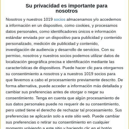
sílabas necesarias para completar el tablero,
Su privacidad es importante para
ya sea en tarjetas o en una lista escrita.
nosotros
Pistas
: Las pistas pueden ser definiciones,
Nosotros y nuestros 1019
socios
almacenamos y/o accedemos
a información en un dispositivo, como cookies, y procesamos
imágenes o cualquier otro recurso que ayude
datos personales, como identificadores únicos e información
a los alumnos a identificar las palabras que
estándar enviada por un dispositivo para publicidad y contenido
deben completar en el tablero.
personalizado, medición de publicidad y contenido,
investigación de audiencia y desarrollo de servicios.
Con su
Pasos para jugar
permiso, nosotros y nuestros socios podemos utilizar datos de
localización geográfica precisa e identificación mediante las
características de dispositivos. Puede hacer clic para otorgarnos
Entrega a cada alumno un tablero de sílabas
su consentimiento a nosotros y a nuestros 1019 socios para
cruzadas, las sílabas correspondientes y las
que llevemos a cabo el procesamiento previamente descrito. De
forma alternativa, puede acceder a información más detallada y
pistas del campo semántico seleccionado.
cambiar sus preferencias antes de otorgar o negar su
Explica a los alumnos que deben completar
consentimiento.
Tenga en cuenta que algún procesamiento de
el tablero utilizando las sílabas
sus datos personales puede no requerir de su consentimiento,
proporcionadas y las pistas. Puedes dar un
pero usted tiene el derecho de rechazar tal procesamiento. Sus
preferencias se aplicarán solo a este sitio web. Puede cambiar
ejemplo para que comprendan el proceso.
sus preferencias o retirar su consentimiento en cualquier
Establece un tiempo límite para completar el
momento volviendo a este sitio y haciendo clic en el botón