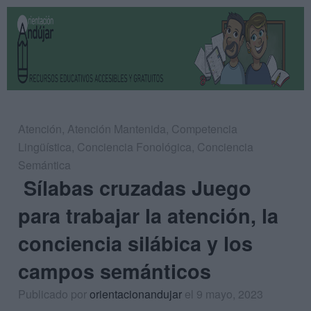
Atención
,
Atención Mantenida
,
Competencia
Lingüística
,
Conciencia Fonológica
,
Conciencia
Semántica
Sílabas cruzadas Juego
para trabajar la atención, la
conciencia silábica y los
campos semánticos
Publicado por
orientacionandujar
el 9 mayo, 2023