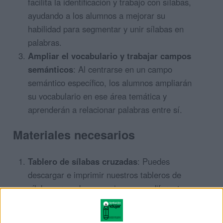
facilita la identificación y trabajo con sílabas,
ayudando a los alumnos a mejorar su
habilidad para segmentar y unir sílabas en
palabras.
Ampliar el vocabulario y trabajar campos
semánticos
: Al centrarse en un campo
semántico específico, los alumnos ampliarán
su vocabulario en ese área temática y
aprenderán a relacionar palabras entre sí.
Materiales necesarios
Tablero de sílabas cruzadas
: Puedes
descargar e imprimir nuestros tableros de
sílabas cruzadas, que vienen con diferentes
campos semánticos y niveles de dificultad.
Sílabas
: Proporciona a los alumnos las