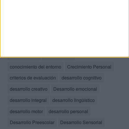
apoyo educativo
aprendizaje
aprendizaje significativo
Áreas de Fortaleza
autonomía
calidad educativa
Cognición
competencias
Comprensión Individual
comunicacion
comunicación
conocimiento del entorno
Crecimiento Personal
criterios de evaluación
desarrollo cognitivo
desarrollo creativo
Desarrollo emocional
desarrollo integral
desarrollo lingüístico
desarrollo motor
desarrollo personal
Desarrollo Preescolar
Desarrollo Sensorial