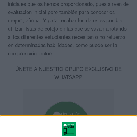
iniciales que os hemos proporcionado, pues sirven de
evaluación inicial pero también para conocerlos
mejor”, afirma. Y para recabar los datos es posible
utilizar listas de cotejo en las que se vayan anotando
si los diferentes estudiantes necesitan o no refuerzo
en determinadas habilidades, como puede ser la
comprensión lectora.
ÚNETE A NUESTRO GRUPO EXCLUSIVO DE
WHATSAPP