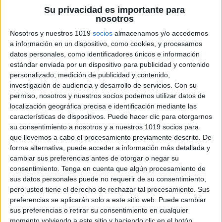
Su privacidad es importante para
nosotros
Nosotros y nuestros 1019
socios
almacenamos y/o accedemos
a información en un dispositivo, como cookies, y procesamos
datos personales, como identificadores únicos e información
estándar enviada por un dispositivo para publicidad y contenido
personalizado, medición de publicidad y contenido,
investigación de audiencia y desarrollo de servicios.
Con su
ENLACE AL GRUPO
permiso, nosotros y nuestros socios podemos utilizar datos de
localización geográfica precisa e identificación mediante las
características de dispositivos. Puede hacer clic para otorgarnos
su consentimiento a nosotros y a nuestros 1019 socios para
que llevemos a cabo el procesamiento previamente descrito. De
DESCARGA MÁS ABAJO EL
forma alternativa, puede acceder a información más detallada y
RECURSO EN PDF
cambiar sus preferencias antes de otorgar o negar su
consentimiento.
Tenga en cuenta que algún procesamiento de
sus datos personales puede no requerir de su consentimiento,
pero usted tiene el derecho de rechazar tal procesamiento. Sus
preferencias se aplicarán solo a este sitio web. Puede cambiar
sus preferencias o retirar su consentimiento en cualquier
momento volviendo a este sitio y haciendo clic en el botón