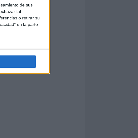
esamiento de sus
echazar tal
erencias o retirar su
vacidad" en la parte