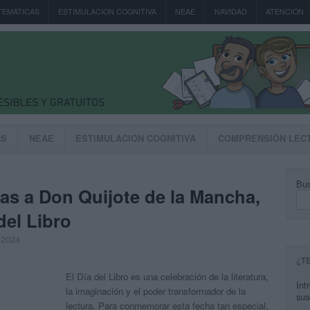
TEMÁTICAS
ESTIMULACION COGNITIVA
NEAE
NAVIDAD
ATENCIÓN
AS
NEAE
ESTIMULACION COGNITIVA
COMPRENSIÓN LEC
Bus
as a Don Quijote de la Mancha,
del Libro
, 2024
¿T
El Día del Libro es una celebración de la literatura,
Int
la imaginación y el poder transformador de la
sus
lectura. Para conmemorar esta fecha tan especial,