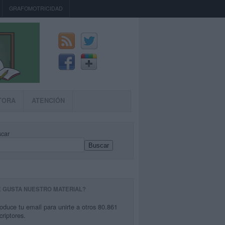
GRAFOMOTRICIDAD
TORA
ATENCIÓN
car
Buscar
E GUSTA NUESTRO MATERIAL?
roduce tu email para unirte a otros 80.861
criptores.