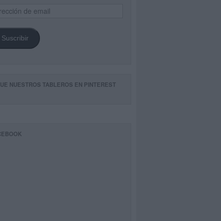
ección
il
Suscribir
GUE NUESTROS TABLEROS EN PINTEREST
CEBOOK