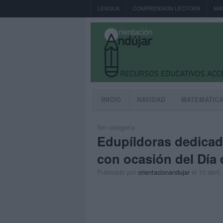
LENGUA
COMPRENSIÓN LECTORA
MA
INICIO
NAVIDAD
MATEMÁTIC
Sin categoría
Edupíldoras dedicad
con ocasión del Día 
Publicado por
orientacionandujar
el 10 abril