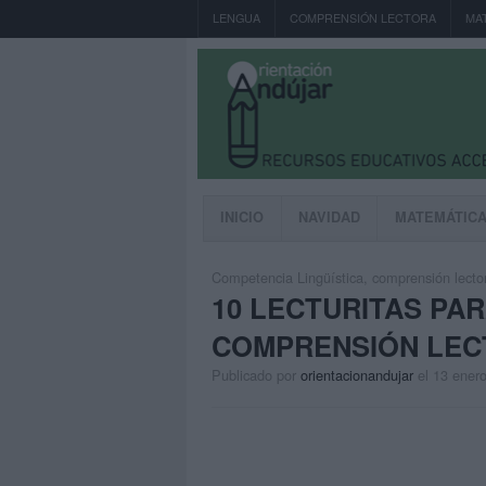
LENGUA
COMPRENSIÓN LECTORA
MA
INICIO
NAVIDAD
MATEMÁTIC
Competencia Lingüística
,
comprensión lecto
10 LECTURITAS PA
COMPRENSIÓN LEC
Publicado por
orientacionandujar
el 13 ener