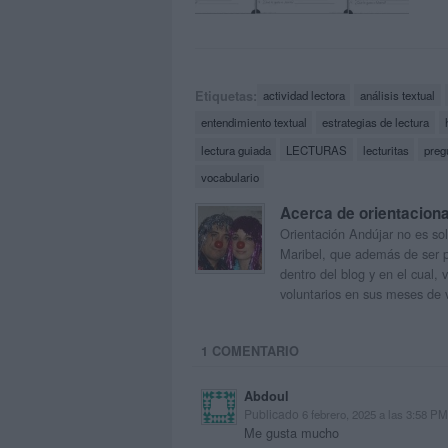
Etiquetas:
actividad lectora
análisis textual
entendimiento textual
estrategias de lectura
lectura guiada
LECTURAS
lecturitas
preg
vocabulario
Acerca de orientacion
Orientación Andújar no es sol
Maribel, que además de ser p
dentro del blog y en el cual,
voluntarios en sus meses de 
1 COMENTARIO
Abdoul
Publicado
6 febrero, 2025 a las 3:58 PM
Me gusta mucho