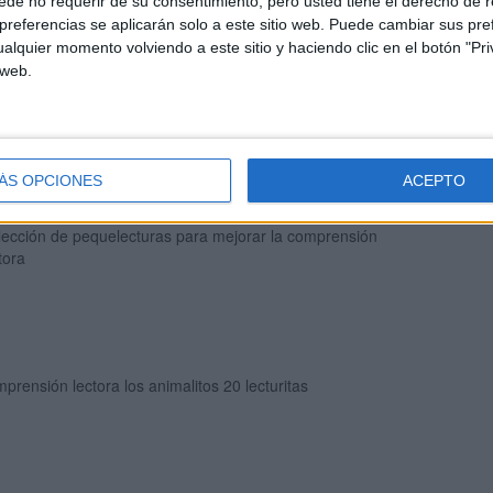
de no requerir de su consentimiento, pero usted tiene el derecho de r
referencias se aplicarán solo a este sitio web. Puede cambiar sus pref
alquier momento volviendo a este sitio y haciendo clic en el botón "Pri
 web.
opilatorio de lecturitas para que trabajemos la comprensión
tora en clase
ÁS OPCIONES
ACEPTO
lección de pequelecturas para mejorar la comprensión
tora
prensión lectora los animalitos 20 lecturitas