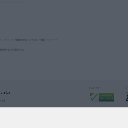
siguientes comentarios a esta entrada.
 nueva entrada.
Calidad:
L
 arriba
rved