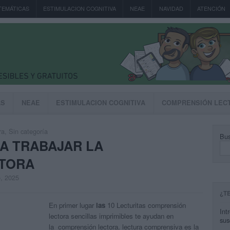
TEMÁTICAS
ESTIMULACION COGNITIVA
NEAE
NAVIDAD
ATENCIÓN
AS
NEAE
ESTIMULACION COGNITIVA
COMPRENSIÓN LEC
ra
,
Sin categoría
Bus
RA TRABAJAR LA
TORA
o, 2025
¿T
En primer lugar
las
10 Lecturitas comprensión
Int
lectora sencillas imprimibles te ayudan en
sus
la
comprensión lectora.
lectura comprensiva es la