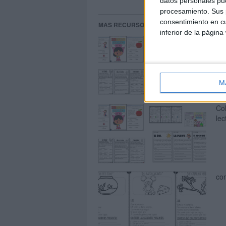
datos personales pue
procesamiento. Sus p
consentimiento en cu
MAS RECURSOS SOBRE ESTE TEMA
inferior de la página
Rec
lec
M
Co
lec
com