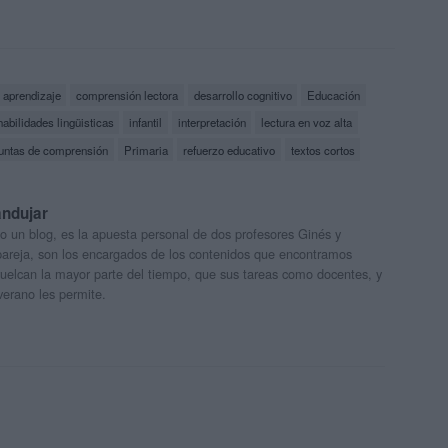
aprendizaje
comprensión lectora
desarrollo cognitivo
Educación
habilidades lingüisticas
infantil
interpretación
lectura en voz alta
untas de comprensión
Primaria
refuerzo educativo
textos cortos
andujar
o un blog, es la apuesta personal de dos profesores Ginés y
areja, son los encargados de los contenidos que encontramos
 vuelcan la mayor parte del tiempo, que sus tareas como docentes, y
verano les permite.