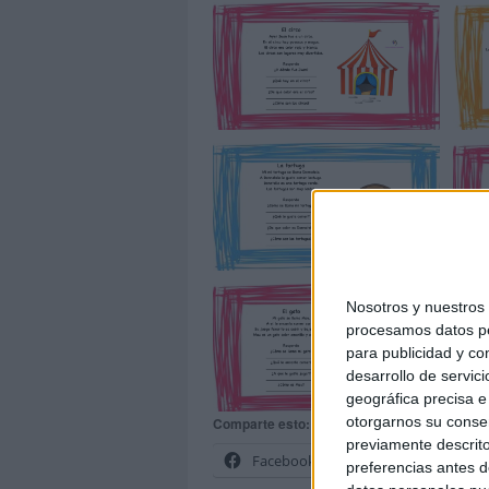
Nosotros y nuestro
procesamos datos per
para publicidad y co
desarrollo de servici
geográfica precisa e 
otorgarnos su conse
Comparte esto:
previamente descrito
Facebook
X
preferencias antes d