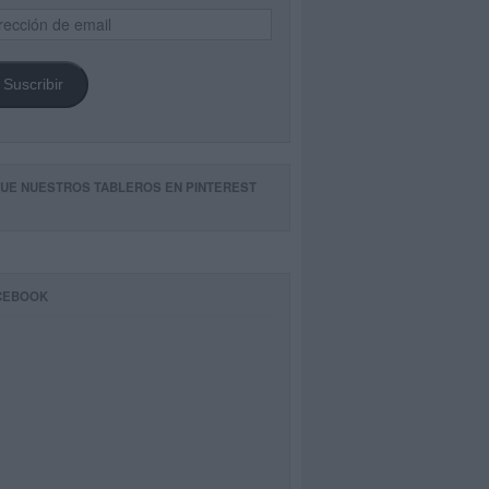
ección
il
Suscribir
GUE NUESTROS TABLEROS EN PINTEREST
CEBOOK