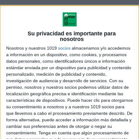
Su privacidad es importante para
nosotros
Nosotros y nuestros 1019
socios
almacenamos y/o accedemos
a información en un dispositivo, como cookies, y procesamos
datos personales, como identificadores únicos e información
estándar enviada por un dispositivo para publicidad y contenido
Espacios para reflexionar sobre
qué puedo
personalizado, medición de publicidad y contenido,
hacer
para sentirme mejor.
investigación de audiencia y desarrollo de servicios.
Con su
permiso, nosotros y nuestros socios podemos utilizar datos de
Propuestas de estrategias: anticipar rutinas,
localización geográfica precisa e identificación mediante las
características de dispositivos. Puede hacer clic para otorgarnos
hablar de cómo me siento, pensar en
su consentimiento a nosotros y a nuestros 1019 socios para
actividades divertidas, entrenar el primer día
que llevemos a cabo el procesamiento previamente descrito. De
en casa, etc.
forma alternativa, puede acceder a información más detallada y
cambiar sus preferencias antes de otorgar o negar su
consentimiento.
Tenga en cuenta que algún procesamiento de
Material claro y visual, adaptado a Infantil y