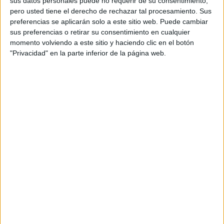
sus datos personales puede no requerir de su consentimiento,
primeros cursos de Primaria.
pero usted tiene el derecho de rechazar tal procesamiento. Sus
preferencias se aplicarán solo a este sitio web. Puede cambiar
Cómo utilizar este material
sus preferencias o retirar su consentimiento en cualquier
momento volviendo a este sitio y haciendo clic en el botón
"Privacidad" en la parte inferior de la página web.
Utiliza las fichas en los primeros días de clase para
dialogar con tus alumnos sobre cómo se sienten ante
la vuelta al colegio. Puedes hacerlo en asamblea o
de forma individual. El recurso también se puede
compartir con las familias para acompañar a los
niños en casa, favoreciendo la
expresión emocional
y la adaptación escolar
.
ÚNETE A NUESTRO GRUPO EXCLUSIVO DE
WHATSAPP