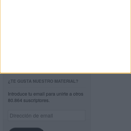
Buscar
Buscar
¿TE GUSTA NUESTRO MATERIAL?
Introduce tu email para unirte a otros
80.864 suscriptores.
Dirección
de
email