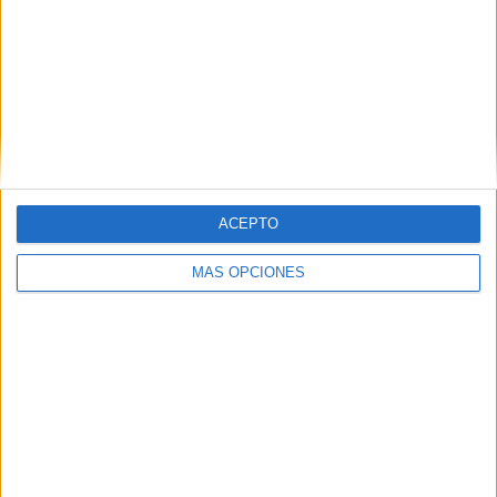
MAS RECURSOS SOBRE ESTE TEMA
Historia Social:
Regreso al
colegio en
varias fechas
TEA EL último
ACEPTO
día de colegio
con Leo
MÁS OPCIONES
Mis vacaciones
de Semana
Santa Ficha de
trabajo vuelta
de vacaciones