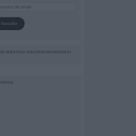
ección
il
Suscribir
GUE NUESTROS TABLEROS EN PINTEREST
CEBOOK