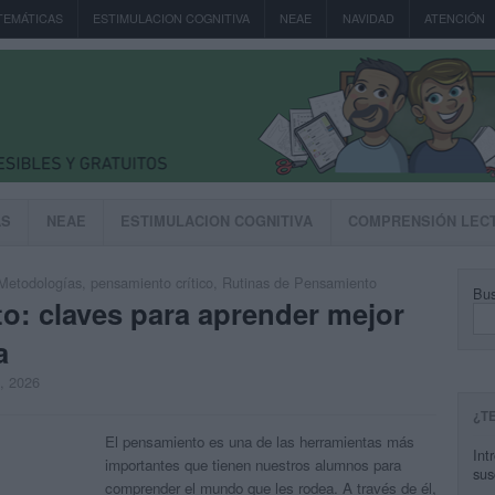
TEMÁTICAS
ESTIMULACION COGNITIVA
NEAE
NAVIDAD
ATENCIÓN
AS
NEAE
ESTIMULACION COGNITIVA
COMPRENSIÓN LEC
Metodologías
,
pensamiento crítico
,
Rutinas de Pensamiento
Bus
o: claves para aprender mejor
a
, 2026
¿T
El pensamiento es una de las herramientas más
Int
importantes que tienen nuestros alumnos para
sus
comprender el mundo que les rodea. A través de él,