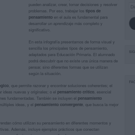
pueden analizar, crear, tomar decisiones y resolver
Dir
de
problemas. Por eso, trabajar los
tipos de
ema
pensamiento
en el aula es fundamental para
desarrollar un aprendizaje más completo y
significativo.
En esta infografía presentamos de forma visual y
sencilla los principales tipos de pensamiento,
SI
adaptados para Educación Primaria. El alumnado
podrá descubrir que no existe una única manera de
pensar, sino diferentes formas que se utilizan
según la situación.
FA
ógico
, que permite razonar y encontrar soluciones coherentes; el
r ideas nuevas y originales; o el
pensamiento crítico
, esencial
iones fundamentadas. También se incluyen el
pensamiento
últiples ideas, y el
pensamiento convergente
, que busca la mejor
prendan cómo utilizan su pensamiento en diferentes momentos y
tivas. Además, incluye ejemplos prácticos que conectan