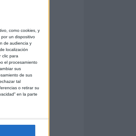
ivo, como cookies, y
por un dispositivo
ón de audiencia y
de localización
 clic para
bo el procesamiento
cambiar sus
esamiento de sus
echazar tal
erencias o retirar su
vacidad" en la parte