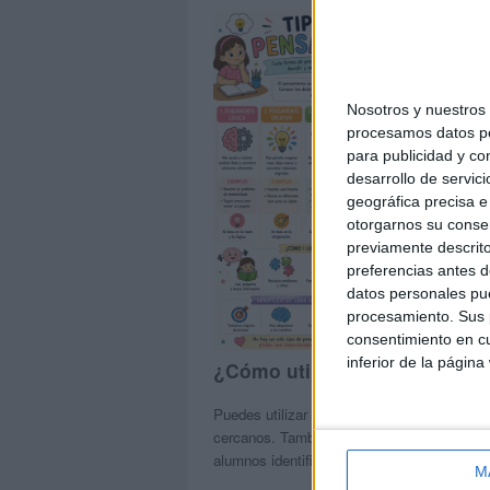
Nosotros y nuestro
procesamos datos per
para publicidad y co
desarrollo de servici
geográfica precisa e 
otorgarnos su conse
previamente descrito
preferencias antes d
datos personales pue
procesamiento. Sus p
consentimiento en cu
inferior de la página
¿Cómo utilizar este material?
Puedes utilizar la infografía como introdu
cercanos. También es ideal para realizar a
alumnos identifiquen qué tipo de pensamient
M