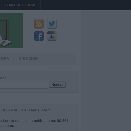
GRAFOMOTRICIDAD
TORA
ATENCIÓN
car
Buscar
E GUSTA NUESTRO MATERIAL?
roduce tu email para unirte a otros 80.861
criptores.