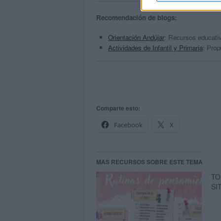
Recomendación de blogs:
Orientación Andújar
: Recursos educativ
Actividades de Infantil y Primaria
: Prop
Comparte esto:
Facebook
X
MAS RECURSOS SOBRE ESTE TEMA
TO
SI