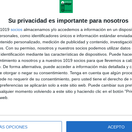
Su privacidad es importante para nosotros
s 1019
socios
almacenamos y/o accedemos a información en un disposit
sonales, como identificadores únicos e información estándar enviada 
ntenido personalizado, medición de publicidad y contenido, investigaci
os.
Con su permiso, nosotros y nuestros socios podemos utilizar datos 
identificación mediante las características de dispositivos. Puede hacer
ntimiento a nosotros y a nuestros 1019 socios para que llevemos a ca
. De forma alternativa, puede acceder a información más detallada y 
e otorgar o negar su consentimiento.
Tenga en cuenta que algún proc
de no requerir de su consentimiento, pero usted tiene el derecho de r
referencias se aplicarán solo a este sitio web. Puede cambiar sus pref
alquier momento volviendo a este sitio y haciendo clic en el botón "Pri
 web.
cción al tema, analizando cada tipo de pensamiento con ejemplos
ctividades prácticas, debates o dinámicas en grupo donde los
o están utilizando en cada situación.
ÁS OPCIONES
ACEPTO