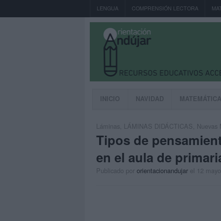
LENGUA
COMPRENSIÓN LECTORA
MA
INICIO
NAVIDAD
MATEMÁTIC
Láminas
,
LÁMINAS DIDÁCTICAS
,
Nuevas 
Tipos de pensamient
en el aula de primari
Publicado por
orientacionandujar
el 12 mayo