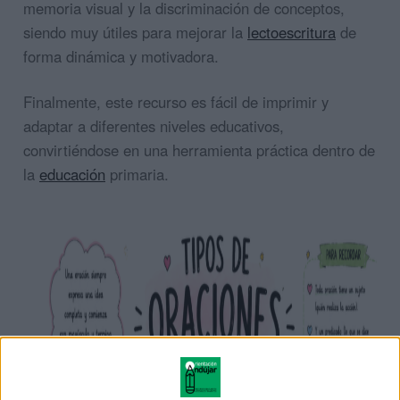
memoria visual y la discriminación de conceptos,
siendo muy útiles para mejorar la
lectoescritura
de
forma dinámica y motivadora.
Finalmente, este recurso es fácil de imprimir y
adaptar a diferentes niveles educativos,
convirtiéndose en una herramienta práctica dentro de
la
educación
primaria.