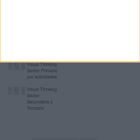
MAS RECURSOS SOBRE ESTE TEMA
Tiempos
Verbales en
Español Visual
Thinking
Visual Thinking
Sector Primario
por actividades
Visual Thinking
Sector
Secundario y
Terciario