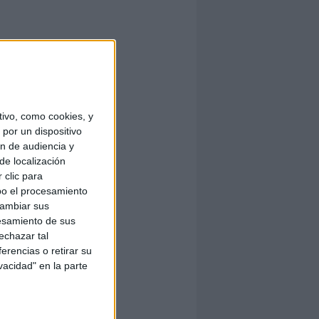
ivo, como cookies, y
por un dispositivo
ón de audiencia y
de localización
 clic para
bo el procesamiento
cambiar sus
esamiento de sus
echazar tal
erencias o retirar su
vacidad" en la parte