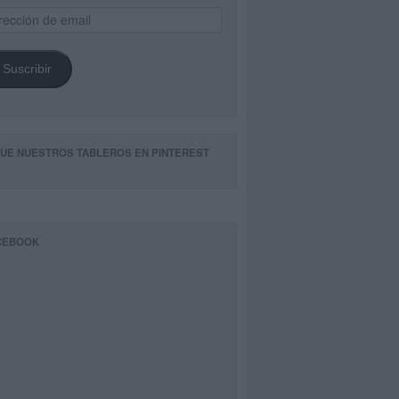
ección
il
Suscribir
GUE NUESTROS TABLEROS EN PINTEREST
CEBOOK