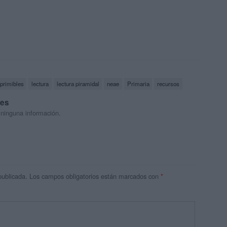
primibles
lectura
lectura piramidal
neae
Primaria
recursos
res
 ninguna información.
publicada.
Los campos obligatorios están marcados con
*