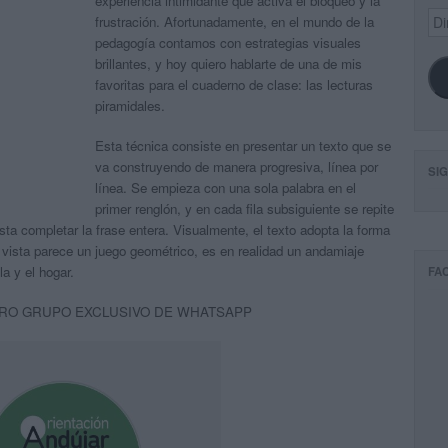
experiencia intimidante que activa el bloqueo y la
Dir
frustración. Afortunadamente, en el mundo de la
de
pedagogía contamos con estrategias visuales
ema
brillantes, y hoy quiero hablarte de una de mis
favoritas para el cuaderno de clase: las lecturas
piramidales.
Esta técnica consiste en presentar un texto que se
va construyendo de manera progresiva, línea por
SI
línea. Se empieza con una sola palabra en el
primer renglón, y en cada fila subsiguiente se repite
sta completar la frase entera. Visualmente, el texto adopta la forma
 vista parece un juego geométrico, es en realidad un andamiaje
la y el hogar.
FA
RO GRUPO EXCLUSIVO DE WHATSAPP