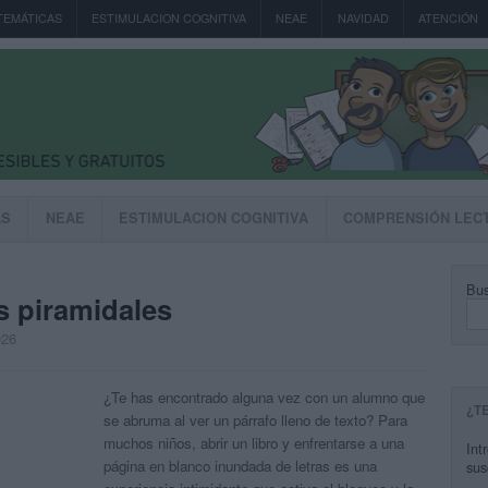
TEMÁTICAS
ESTIMULACION COGNITIVA
NEAE
NAVIDAD
ATENCIÓN
AS
NEAE
ESTIMULACION COGNITIVA
COMPRENSIÓN LEC
Bus
s piramidales
026
¿Te has encontrado alguna vez con un alumno que
¿T
se abruma al ver un párrafo lleno de texto? Para
muchos niños, abrir un libro y enfrentarse a una
Int
página en blanco inundada de letras es una
sus