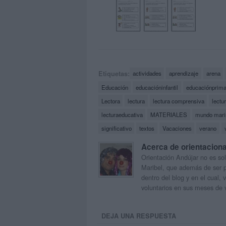
Etiquetas:
actividades
aprendizaje
arena
Educación
educacióninfantil
educaciónprima
Lectora
lectura
lectura comprensiva
lectu
lecturaeducativa
MATERIALES
mundo mari
significativo
textos
Vacaciones
verano
Acerca de orientacion
Orientación Andújar no es sol
Maribel, que además de ser p
dentro del blog y en el cual,
voluntarios en sus meses de 
DEJA UNA RESPUESTA