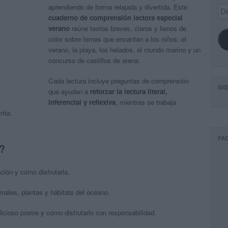
aprendiendo de forma relajada y divertida. Este
Dir
de
cuaderno de comprensión lectora especial
ema
verano
reúne textos breves, claros y llenos de
color sobre temas que encantan a los niños: el
verano, la playa, los helados, el mundo marino y un
concurso de castillos de arena.
Cada lectura incluye preguntas de comprensión
SI
que ayudan a
reforzar la lectura literal,
inferencial y reflexiva
, mientras se trabaja
rita.
FA
?
ión y cómo disfrutarla.
ales, plantas y hábitats del océano.
cioso postre y cómo disfrutarlo con responsabilidad.