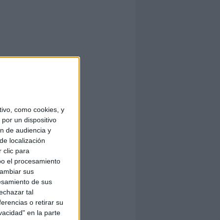
ivo, como cookies, y
por un dispositivo
ón de audiencia y
de localización
 clic para
bo el procesamiento
cambiar sus
esamiento de sus
echazar tal
erencias o retirar su
vacidad" en la parte