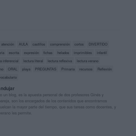
atención
AULA
castillos
comprensión
cortos
DIVERTIDO
ria
escrita
expresión
fichas
helados
imprimibles
infantil
ra inferencial
lectura literal
lectura reflexiva
lectura verano
no
ORAL
playa
PREGUNTAS
Primaria
recursos
Reflexión
vocabulario
andujar
o un blog, es la apuesta personal de dos profesores Ginés y
areja, son los encargados de los contenidos que encontramos
 vuelcan la mayor parte del tiempo, que sus tareas como docentes, y
verano les permite.