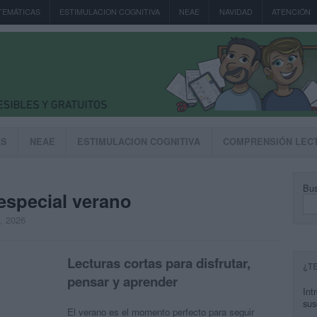
TEMÁTICAS
ESTIMULACION COGNITIVA
NEAE
NAVIDAD
ATENCIÓN
AS
NEAE
ESTIMULACION COGNITIVA
COMPRENSIÓN LEC
Bus
especial verano
, 2026
Lecturas cortas para disfrutar,
¿T
pensar y aprender
Int
sus
El verano es el momento perfecto para seguir