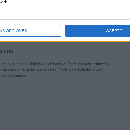
 web.
o crítico
.
a
.
 sostenida
.
ÁS OPCIONES
ACEPTO
erano
una experiencia relajada y significativa. Perfectas para
Infantil y
tar en casa durante las vacaciones. Cada historia invita a leer,
nos y positivos.