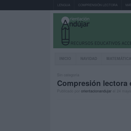
LENGUA
COMPRENSIÓN LECTORA
MA
INICIO
NAVIDAD
MATEMÁTIC
Sin categoría
Compresión lectora 
Publicado por
orientacionandujar
el 24 mayo