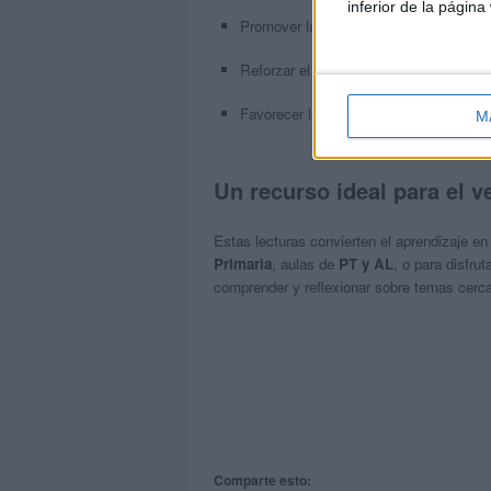
inferior de la página
Promover la
reflexión y el pensamient
Reforzar el
vocabulario y la ortografí
Favorecer la
autonomía y la atención
M
Un recurso ideal para el v
Estas lecturas convierten el aprendizaje en 
Primaria
, aulas de
PT y AL
, o para disfru
comprender y reflexionar sobre temas cerca
Comparte esto: