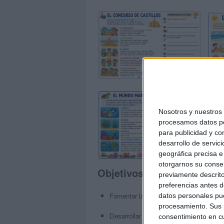
Nosotros y nuestro
procesamos datos per
para publicidad y co
desarrollo de servici
geográfica precisa e 
otorgarnos su conse
Objetivos del cuaderno
previamente descrito
preferencias antes d
Fomentar la
comprensión lectora
y el 
datos personales pue
procesamiento. Sus p
Desarrollar la
expresión oral y escrita
consentimiento en cu