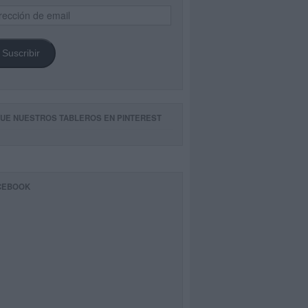
ección
il
Suscribir
GUE NUESTROS TABLEROS EN PINTEREST
CEBOOK