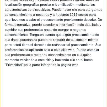
retos científicos.
localización geográfica precisa e identificación mediante las
características de dispositivos. Puede hacer clic para otorgarnos
su consentimiento a nosotros y a nuestros 1019 socios para
✅
Lengua en Acción
: gramática, vocabulario,
que llevemos a cabo el procesamiento previamente descrito. De
comprensión lectora, ortografía y escritura creativa.
forma alternativa, puede acceder a información más detallada y
cambiar sus preferencias antes de otorgar o negar su
✅
Viajeros de las Palabras
: sinónimos, antónimos,
consentimiento.
Tenga en cuenta que algún procesamiento de
sus datos personales puede no requerir de su consentimiento,
sílabas, comunicación y expresión escrita.
pero usted tiene el derecho de rechazar tal procesamiento. Sus
preferencias se aplicarán solo a este sitio web. Puede cambiar
✅
Fábrica de Historias
: creación de personajes,
sus preferencias o retirar su consentimiento en cualquier
escenarios, problemas narrativos, escritura y
momento volviendo a este sitio y haciendo clic en el botón
"Privacidad" en la parte inferior de la página web.
creatividad literaria.
✅
Mis Recuerdos del Curso
y
Recuerdos
Inolvidables
: actividades de reflexión, valoración del
curso, recuerdos, amistades y experiencias vividas.