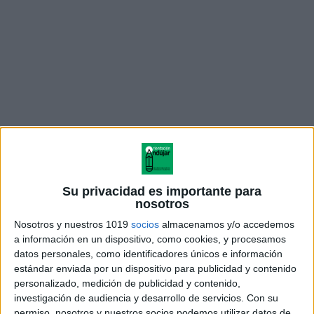
Detectives Matemáticos
: lógica, cálculo,
secuencias, enigmas, medidas y resolución de
Su privacidad es importante para
problemas.
nosotros
Nosotros y nuestros 1019
socios
almacenamos y/o accedemos
✅
Conocimiento del Medio
: animales, ecosistemas,
a información en un dispositivo, como cookies, y procesamos
plantas, tiempo atmosférico, hábitats y naturaleza.
datos personales, como identificadores únicos e información
estándar enviada por un dispositivo para publicidad y contenido
personalizado, medición de publicidad y contenido,
✅
Exploradores del Mundo
: clasificación de
investigación de audiencia y desarrollo de servicios.
Con su
animales, observación, búsqueda de elementos y
permiso, nosotros y nuestros socios podemos utilizar datos de