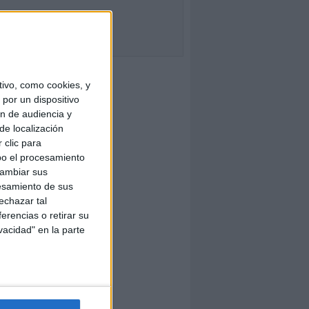
ivo, como cookies, y
por un dispositivo
ón de audiencia y
de localización
 clic para
bo el procesamiento
cambiar sus
esamiento de sus
echazar tal
erencias o retirar su
vacidad" en la parte