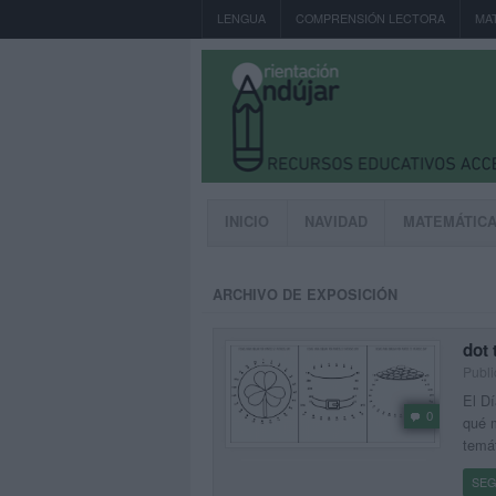
LENGUA
COMPRENSIÓN LECTORA
MA
INICIO
NAVIDAD
MATEMÁTIC
ARCHIVO DE EXPOSICIÓN
dot 
Publi
El Dí
0
qué m
temát
SEG