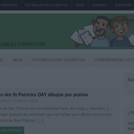
TEMÁTICAS
ESTIMULACION COGNITIVA
NEAE
NAVIDAD
ATENCIÓN
AS
NEAE
ESTIMULACION COGNITIVA
COMPRENSIÓN LEC
Bus
to dot St Patricks DAY dibujos por puntos
cado el 10 marzo, 2026
a de San Patricio es una festividad llena de magia y diversión, y
¿T
ejor manera de celebrarlo que con fichas para dibujar por puntos
icas de San Patricio. […]
Int
sus
UIR LEYENDO