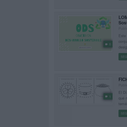
LOM
Sos
Publi
Este 
conju
0
desig
SEG
FIC
Publi
El Dí
1
qué m
temát
SEG