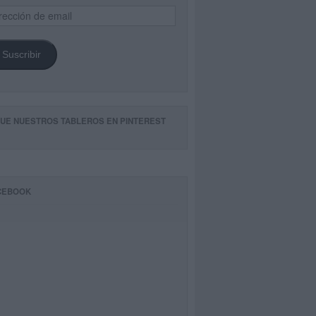
ección
il
Suscribir
GUE NUESTROS TABLEROS EN PINTEREST
CEBOOK