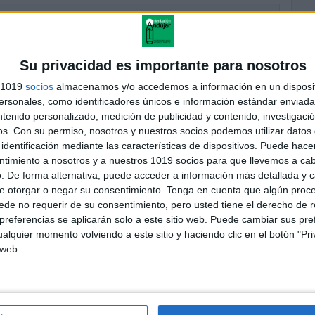
EROS y Atención Día del amor y la amistad UNIMOS
NTOS
cado el 10 febrero, 2024
ientación Andújar, creemos que aprender debe ser divertido,
Su privacidad es importante para nosotros
ialmente en fechas tan especiales como el Día del Amor y la
s 1019
socios
almacenamos y/o accedemos a información en un disposit
tad. Por eso, hemos diseñado una actividad que combina […]
sonales, como identificadores únicos e información estándar enviada 
UIR LEYENDO
ntenido personalizado, medición de publicidad y contenido, investigaci
os.
Con su permiso, nosotros y nuestros socios podemos utilizar datos 
identificación mediante las características de dispositivos. Puede hacer
ntimiento a nosotros y a nuestros 1019 socios para que llevemos a ca
PBOOK CORAZON DIA DEL AMOR Y LA AMISTAD
. De forma alternativa, puede acceder a información más detallada y 
4
e otorgar o negar su consentimiento.
Tenga en cuenta que algún proc
cado el 9 febrero, 2024
de no requerir de su consentimiento, pero usted tiene el derecho de r
te Día del Amor y la Amistad, desde Orientación Andújar,
referencias se aplicarán solo a este sitio web. Puede cambiar sus pref
mos ofrecerte una forma única y creativa de expresar tus
alquier momento volviendo a este sitio y haciendo clic en el botón "Pri
mientos: el Flipbook Corazón. Este recurso no solo es […]
 web.
UIR LEYENDO