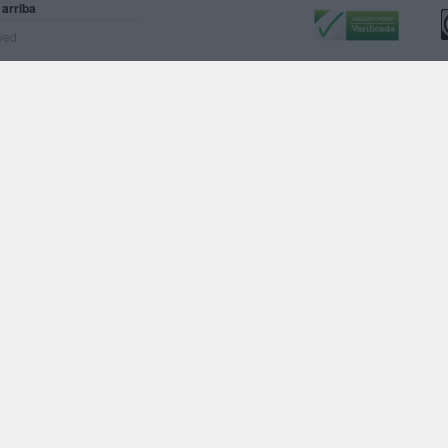
 arriba
rved