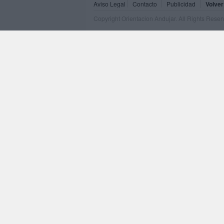
Aviso Legal
Contacto
Publicidad
Volver
Copyright Orientacion Andujar. All Rights Rese