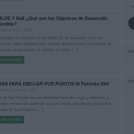
Dir
de
ema
LOE Y SdA ¿Qué son los Objetivos de Desarrollo
tenible?
cado el 6 julio, 2024
concepto lo introduce la ley LOMLOE de educación y son un
nto de metas globales para abordar desafíos como la pobreza, la
ualdad, la educación de calidad, el medio […]
SI
UIR LEYENDO
FA
HAS PARA DIBUJAR POR PUNTOS St Patricks DAY
cado el 10 marzo, 2024
a de San Patricio es una festividad llena de magia y diversión, y
ejor manera de celebrarlo que con fichas para dibujar por puntos
icas de San Patricio. […]
UIR LEYENDO