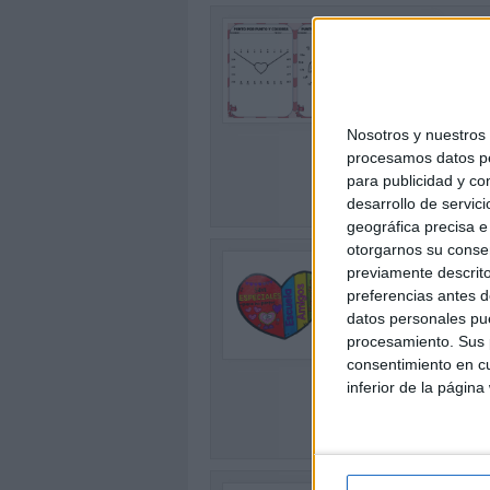
NUM
PU
Publi
0
En Or
espec
Nosotros y nuestro
Amis
procesamos datos per
SEG
para publicidad y co
desarrollo de servici
geográfica precisa e 
otorgarnos su conse
FLI
previamente descrito
202
preferencias antes d
Publi
datos personales pue
0
En es
procesamiento. Sus p
quere
consentimiento en cu
senti
inferior de la página
SEG