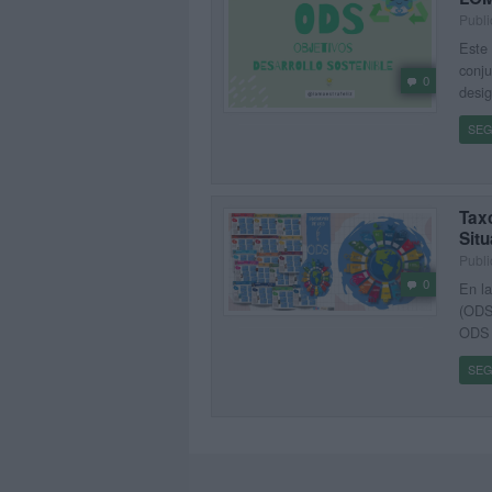
Publi
Este 
conju
0
desig
SEG
Taxo
Sit
Publi
0
En la
(ODS)
ODS 
SEG