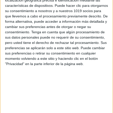
localización geográfica precisa e identificación mediante las
características de dispositivos. Puede hacer clic para otorgarnos
su consentimiento a nosotros y a nuestros 1019 socios para
que llevemos a cabo el procesamiento previamente descrito. De
forma alternativa, puede acceder a información más detallada y
cambiar sus preferencias antes de otorgar o negar su
Pack de fichas Sílabas trabadas
consentimiento.
Tenga en cuenta que algún procesamiento de
sus datos personales puede no requerir de su consentimiento,
Publicado el 11 enero, 2022
pero usted tiene el derecho de rechazar tal procesamiento. Sus
En esta oportunidad os compartimos este pack de
preferencias se aplicarán solo a este sitio web. Puede cambiar
fichas para trabajar sílabas trabadas con R. Consiste
sus preferencias o retirar su consentimiento en cualquier
momento volviendo a este sitio y haciendo clic en el botón
en varias actividades: Escribir todas las palabras que
"Privacidad" en la parte inferior de la página web.
puedan con el dígrafo correspondiente
(pr.br.cr.fr.dr.gr.tr) […]
SEGUIR LEYENDO