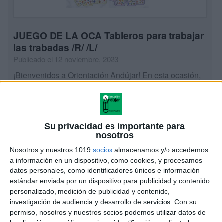
JUEGO DE LA OCA Tableros para trabajar
las trabadas /R/ /L/
Publicado el 12 noviembre, 2023
¡Bienvenidos a Orientación Andújar! En esta ocasión,
les traemos una divertida actividad para trabajar las
trabadas /r/ y /l/ con nuestros alumnos: el Juego de la
Oca. Este juego clásico […]
Su privacidad es importante para
SEGUIR LEYENDO
nosotros
Nosotros y nuestros 1019
socios
almacenamos y/o accedemos
a información en un dispositivo, como cookies, y procesamos
datos personales, como identificadores únicos e información
estándar enviada por un dispositivo para publicidad y contenido
personalizado, medición de publicidad y contenido,
investigación de audiencia y desarrollo de servicios.
Con su
permiso, nosotros y nuestros socios podemos utilizar datos de