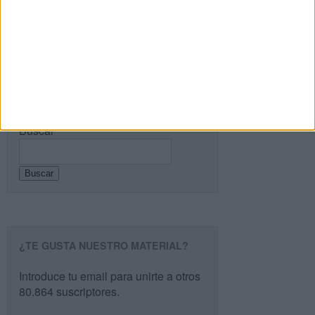
lenguaje es una adquisición que se produce […]
SEGUIR LEYENDO
Buscar
Buscar
¿TE GUSTA NUESTRO MATERIAL?
Introduce tu email para unirte a otros
80.864 suscriptores.