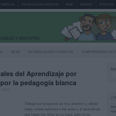
TEMÁTICAS
ESTIMULACION COGNITIVA
NEAE
NAVIDAD
ATENCIÓN
AS
NEAE
ESTIMULACION COGNITIVA
COMPRENSIÓN LEC
Bus
les del Aprendizaje por
ABP PBL por la pedagogía blanca
o, 2016
¿T
Trabajar por proyectos es muy atractivo y, desde
Int
luego, puede aplicarse a las aulas y al aprendizaje
sus
que hagan los niños en su casa, pero no es