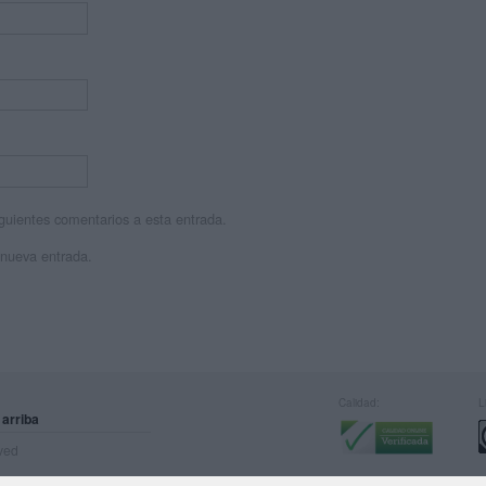
siguientes comentarios a esta entrada.
 nueva entrada.
Calidad:
L
 arriba
rved