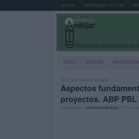
LENGUA
COMPRENSIÓN LECTORA
MA
INICIO
NAVIDAD
MATEMÁTIC
ABP
,
Nuevas Metodologías
Aspectos fundamenta
proyectos.‏ 
Publicado por
orientacionandujar
el 29 ener