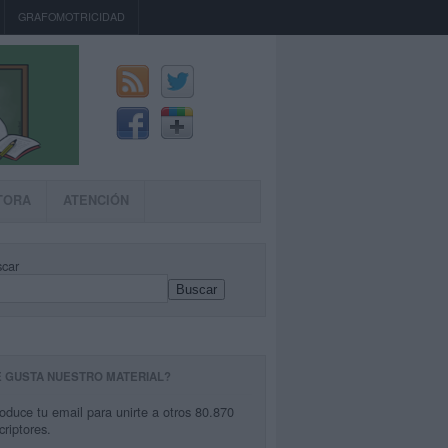
GRAFOMOTRICIDAD
TORA
ATENCIÓN
car
Buscar
E GUSTA NUESTRO MATERIAL?
roduce tu email para unirte a otros 80.870
criptores.