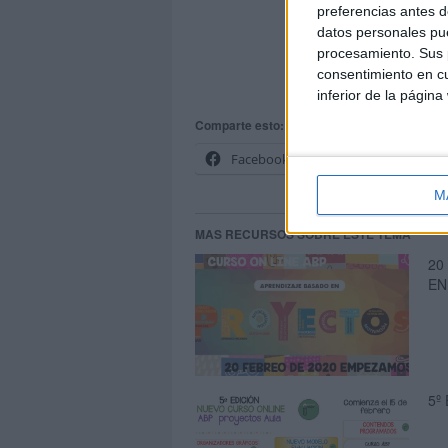
preferencias antes d
datos personales pue
procesamiento. Sus p
consentimiento en cu
inferior de la página
Comparte esto:
Facebook
X
M
MAS RECURSOS SOBRE ESTE TEMA
20
EN
5º