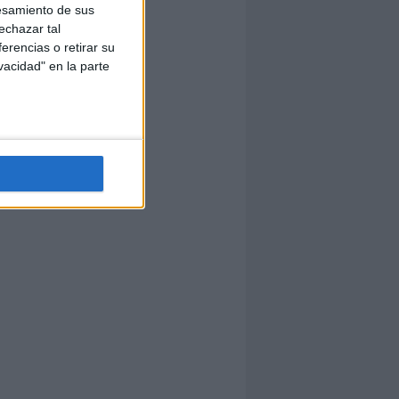
esamiento de sus
echazar tal
erencias o retirar su
vacidad" en la parte