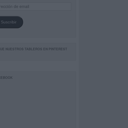
ección
il
Suscribir
GUE NUESTROS TABLEROS EN PINTEREST
CEBOOK