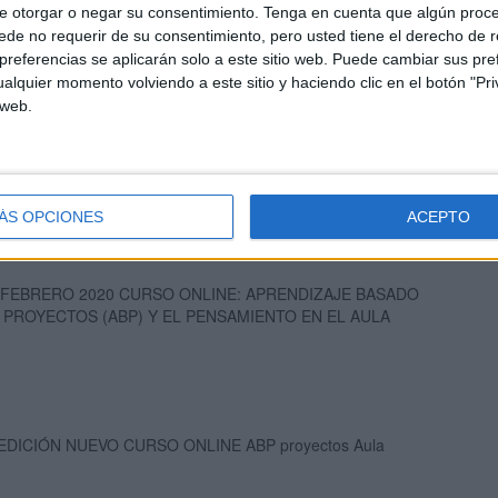
e otorgar o negar su consentimiento.
Tenga en cuenta que algún proc
de no requerir de su consentimiento, pero usted tiene el derecho de r
referencias se aplicarán solo a este sitio web. Puede cambiar sus pref
alquier momento volviendo a este sitio y haciendo clic en el botón "Pri
 web.
ÁS OPCIONES
ACEPTO
 FEBRERO 2020 CURSO ONLINE: APRENDIZAJE BASADO
 PROYECTOS (ABP) Y EL PENSAMIENTO EN EL AULA
 EDICIÓN NUEVO CURSO ONLINE ABP proyectos Aula